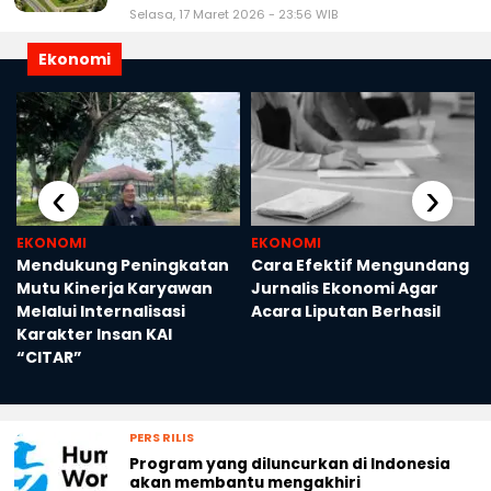
Selasa, 17 Maret 2026 - 23:56 WIB
Ekonomi
‹
›
EKONOMI
EKONOMI
Mendukung Peningkatan
Cara Efektif Mengundang
Mutu Kinerja Karyawan
Jurnalis Ekonomi Agar
Melalui Internalisasi
Acara Liputan Berhasil
Karakter Insan KAI
“CITAR”
PERS RILIS
Program yang diluncurkan di Indonesia
akan membantu mengakhiri