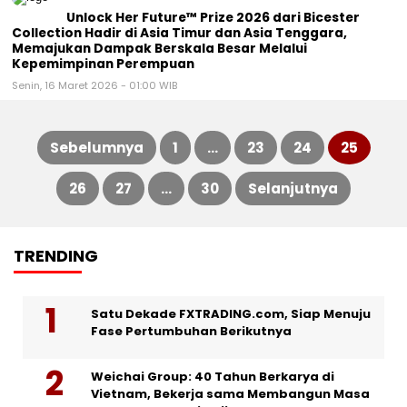
Unlock Her Future™ Prize 2026 dari Bicester
Collection Hadir di Asia Timur dan Asia Tenggara,
Memajukan Dampak Berskala Besar Melalui
Kepemimpinan Perempuan
Senin, 16 Maret 2026 - 01:00 WIB
Sebelumnya
1
…
23
24
25
Paginasi
26
27
…
30
Selanjutnya
pos
TRENDING
Satu Dekade FXTRADING.com, Siap Menuju
Fase Pertumbuhan Berikutnya
Weichai Group: 40 Tahun Berkarya di
Vietnam, Bekerja sama Membangun Masa