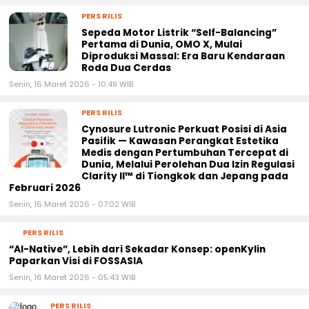
PERS RILIS
Sepeda Motor Listrik “Self-Balancing”
Pertama di Dunia, OMO X, Mulai
Diproduksi Massal: Era Baru Kendaraan
Roda Dua Cerdas
Senin, 16 Maret 2026 - 10:49 WIB
PERS RILIS
Cynosure Lutronic Perkuat Posisi di Asia
Pasifik — Kawasan Perangkat Estetika
Medis dengan Pertumbuhan Tercepat di
Dunia, Melalui Perolehan Dua Izin Regulasi
Clarity II™ di Tiongkok dan Jepang pada
Februari 2026
Senin, 16 Maret 2026 - 07:02 WIB
PERS RILIS
“AI-Native”, Lebih dari Sekadar Konsep: openKylin
Paparkan Visi di FOSSASIA
Senin, 16 Maret 2026 - 05:43 WIB
PERS RILIS