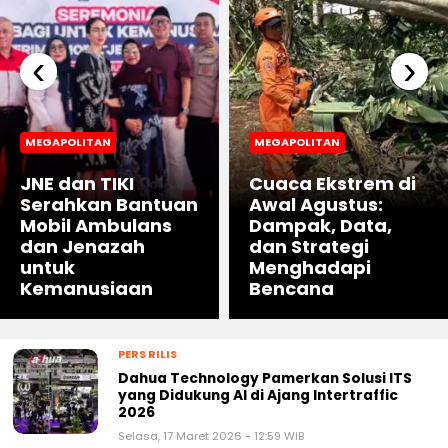
‹
›
MEGAPOLITAN
MEGAPOLITAN
JNE dan TIKI
Cuaca Ekstrem di
Serahkan Bantuan
Awal Agustus:
Mobil Ambulans
Dampak, Data,
dan Jenazah
dan Strategi
untuk
Menghadapi
Kemanusiaan
Bencana
PERS RILIS
Dahua Technology Pamerkan Solusi ITS
yang Didukung AI di Ajang Intertraffic
2026
Selasa, 17 Maret 2026 - 12:59 WIB