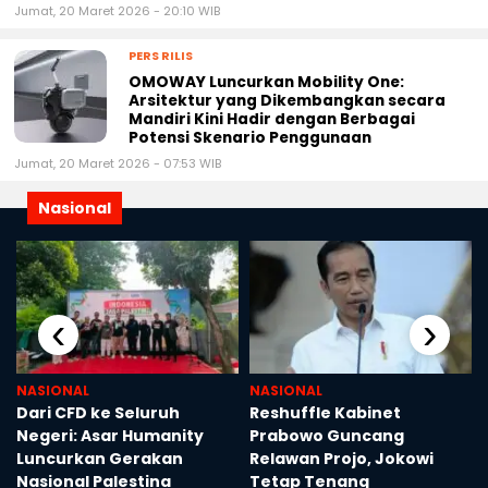
Jumat, 20 Maret 2026 - 20:10 WIB
PERS RILIS
OMOWAY Luncurkan Mobility One:
Arsitektur yang Dikembangkan secara
Mandiri Kini Hadir dengan Berbagai
Potensi Skenario Penggunaan
Jumat, 20 Maret 2026 - 07:53 WIB
Nasional
‹
›
NASIONAL
NASIONAL
Dari CFD ke Seluruh
Reshuffle Kabinet
Negeri: Asar Humanity
Prabowo Guncang
Luncurkan Gerakan
Relawan Projo, Jokowi
Nasional Palestina
Tetap Tenang