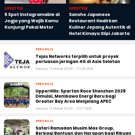
LIFESTYLE
LIFESTYLE
5 Spot Instagramable di
Sansho Japanese
Jogja yang Wajib Kamu
Restaurant Hadirkan
i
Kunjungi Pakai Motor
Kuliner Jepang Autentik di
a
Hotel Kimaya Slipi Jakarta
PERS RILIS
Tejas Networks terpilih untuk proyek
perluasan jaringan 4G di Asia Selatan
Selasa, 17 Maret 2026 - 07:36 WIB
PERS RILIS
UpperHills: Spartan Race Shenzhen 2026
Dimulai, Membawa Energi Baru bagi
Greater Bay Area Menjelang APEC
Selasa, 17 Maret 2026 - 07:17 WIB
PERS RILIS
Safari Ramadan Musim Mas Group,
Berbagi Bantuan dan Harapan bagi Ribuan