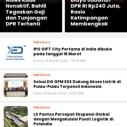
Nonaktif, Bahlil
DPR RI Rp240 Juta,
Tegaskan Gaji
Rasio
dan Tunjangan
Ketimpangan
DPR Terhenti
Membengkak
PERS RILIS
IPO GIFT City Pertama di India dibuka
pada tanggal 16 Maret
Kamis, 19 Maret 2026 - 05:19 WIB
PERS RILIS
Solusi DG GFM ESS Dukung Akses Listrik di
Pulau-Pulau Terpencil Indonesia
Rabu, 18 Maret 2026 - 22:15 WIB
PERS RILIS
LX Pantos Percepat Ekspansi Global
dengan Mengakuisisi Pusat Logistik di
Polandia