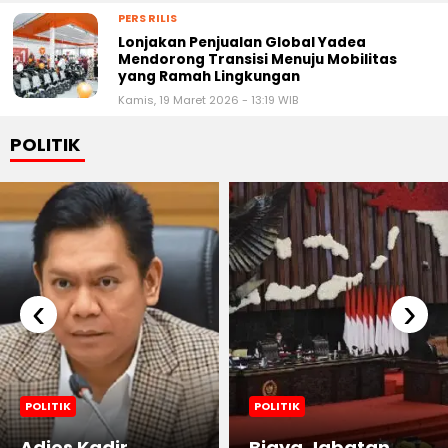
PERS RILIS
Lonjakan Penjualan Global Yadea
Mendorong Transisi Menuju Mobilitas
yang Ramah Lingkungan
Kamis, 19 Maret 2026 - 13:19 WIB
POLITIK
‹
›
POLITIK
POLITIK
Adies Kadir
Biaya Jabatan