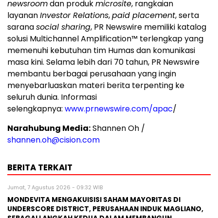
newsroom
dan produk
microsite
, rangkaian
layanan
Investor Relations
,
paid placement
, serta
sarana
social sharing
, PR Newswire memiliki katalog
solusi Multichannel Amplification™ terlengkap yang
memenuhi kebutuhan tim Humas dan komunikasi
masa kini. Selama lebih dari 70 tahun, PR Newswire
membantu berbagai perusahaan yang ingin
menyebarluaskan materi berita terpenting ke
seluruh dunia. Informasi
selengkapnya:
www.prnewswire.com/apac
/
Narahubung Media:
Shannen Oh /
shannen.oh@cision.com
BERITA TERKAIT
Jumat, 7 Agustus 2026 - 09:32 WIB
MONDEVITA MENGAKUISISI SAHAM MAYORITAS DI
UNDERSCORE DISTRICT, PERUSAHAAN INDUK MAGLIANO,