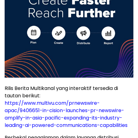
Rilis Berita Multikanal yang interaktif tersedia di
tautan berikut:
https://www.multivu.com/prnewswire-
apac/9406651-in-cision-launches-pr-newswire-
amplify-in-asia-pacific-expanding-its-industry-
leading-ai-powered-communications-capabilities
Berbekal pengalaman dalam layanan distribusi