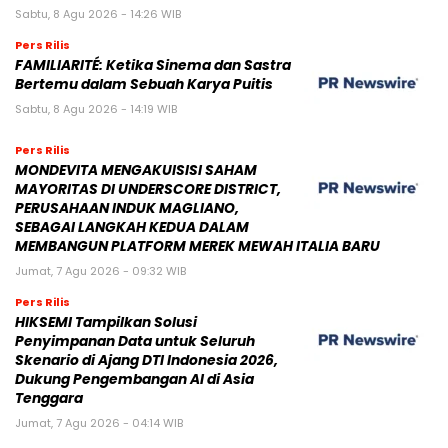
Sabtu, 8 Agu 2026 - 14:26 WIB
Pers Rilis
FAMILIARITÉ: Ketika Sinema dan Sastra
Bertemu dalam Sebuah Karya Puitis
Sabtu, 8 Agu 2026 - 14:19 WIB
Pers Rilis
MONDEVITA MENGAKUISISI SAHAM
MAYORITAS DI UNDERSCORE DISTRICT,
PERUSAHAAN INDUK MAGLIANO,
SEBAGAI LANGKAH KEDUA DALAM
MEMBANGUN PLATFORM MEREK MEWAH ITALIA BARU
Jumat, 7 Agu 2026 - 09:32 WIB
Pers Rilis
HIKSEMI Tampilkan Solusi
Penyimpanan Data untuk Seluruh
Skenario di Ajang DTI Indonesia 2026,
Dukung Pengembangan AI di Asia
Tenggara
Jumat, 7 Agu 2026 - 04:14 WIB