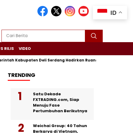
ID
S RILIS
VIDEO
abupaten Deli Serdang Hadirkan Ruang Publik Bersama melalu
TRENDING
Satu Dekade
FXTRADING.com, Siap
Menuju Fase
Pertumbuhan Berikutnya
Weichai Group: 40 Tahun
Berkarya di Vietnam,