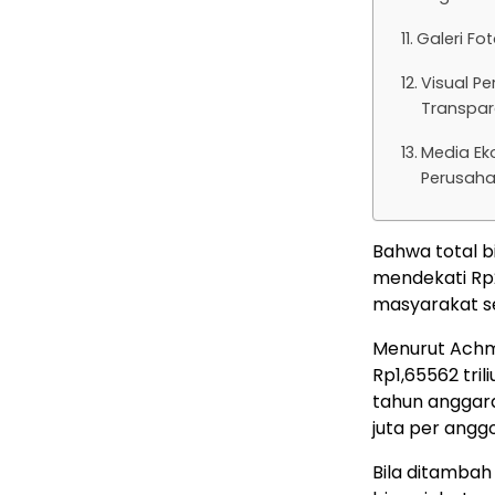
Galeri Fo
Visual P
Transpara
Media Ek
Perusah
Bahwa total b
mendekati Rp2
masyarakat se
Menurut Achma
Rp1,65562 tri
tahun anggara
juta per angg
Bila ditambah