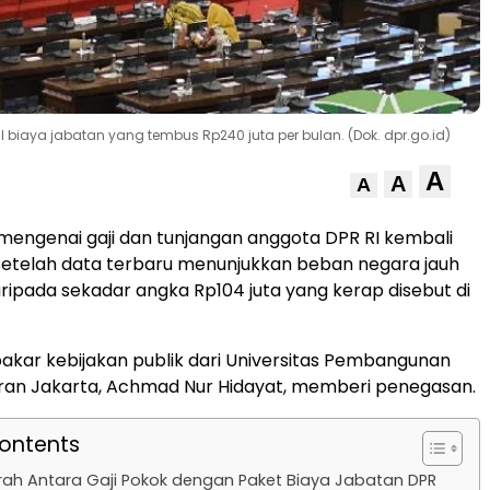
oal biaya jabatan yang tembus Rp240 juta per bulan. (Dok. dpr.go.id)
A
A
A
engenai gaji dan tunjangan anggota DPR RI kembali
telah data terbaru menunjukkan beban negara jauh
aripada sekadar angka Rp104 juta yang kerap disebut di
kar kebijakan publik dari Universitas Pembangunan
ran Jakarta, Achmad Nur Hidayat, memberi penegasan.
Contents
rah Antara Gaji Pokok dengan Paket Biaya Jabatan DPR