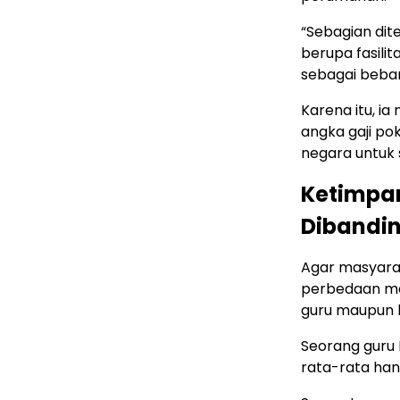
“Sebagian dit
berupa fasilit
sebagai beban
Karena itu, i
angka gaji po
negara untuk 
Ketimpa
Dibandi
Agar masyara
perbedaan me
guru maupun 
Seorang guru 
rata-rata han