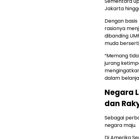
Sementara upa
Jakarta hingg
Dengan basis 
rasionya menja
dibanding UMR
muda bersertif
“Memang tidak
jurang ketimp
mengingatkan 
dalam belanja
Negara L
dan Raky
Sebagai perb
negara maju.
Di Amerika Se