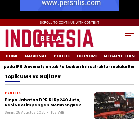
SCROLL TO CONTINUE WITH CONTENT
HOME
NASIONAL
POLITIK
EKONOMI
MEGAPOLITAN
da IPB University untuk Perbaikan Infrastruktur melalui Renova
Topik
UMR Vs Gaji DPR
POLITIK
Biaya Jabatan DPR RI Rp240 Juta,
Rasio Ketimpangan Membengkak
Senin, 25 Agustus 2025 - 11:55 WIB