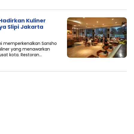
adirkan Kuliner
a Slipi Jakarta
esmi memperkenalkan Sansho
kuliner yang menawarkan
sat kota. Restoran…