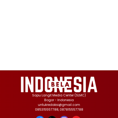
Sapu Langit Media Center (SLMC)
Bogor - Indonesia
untukredaksi@gmail.com
085315557788, 087815557788