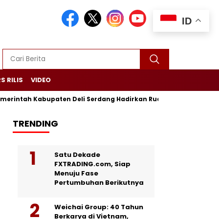
ID
S RILIS
VIDEO
intah Kabupaten Deli Serdang Hadirkan Ruang Publik Bersama 
TRENDING
Satu Dekade
FXTRADING.com, Siap
Menuju Fase
Pertumbuhan Berikutnya
Weichai Group: 40 Tahun
Berkarya di Vietnam,