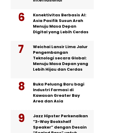
Internasional
Konektivitas Berbasis AI:
Asia Pasifik Susun Arah
Menuju Masa Depan
Digital yang Lebih Cerdas
Weichai Lansir Lima Jalur
Pengembangan
Teknologi secara Global:
Menuju Masa Depan yang
Lebih Hijau dan Cerdas
Buka Peluang Baru bagi
Industri Farmasi di
Kawasan Greater Bay
Area dan Asia
Jazz Hipster Perkenalkan
“3-Way Bookshelf
Speaker” dengan Desain
“Sealed Bass” untuk