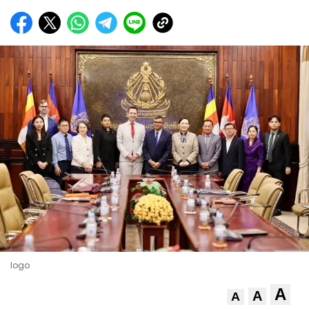
logo
A
A
A