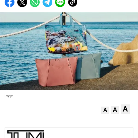
logo
A
A
A