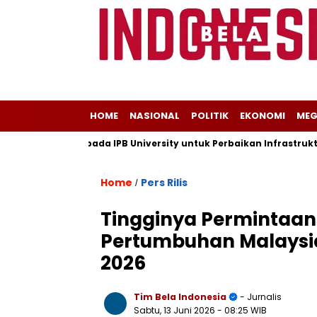
HOME
NASIONAL
POLITIK
EKONOMI
MEG
ungan Kepada IPB University untuk Perbaikan Infrastruktur mela
Home
Pers Rilis
/
Tingginya Permintaan
Pertumbuhan Malaysia 
2026
Tim Bela Indonesia
- Jurnalis
Sabtu, 13 Juni 2026
- 08:25 WIB