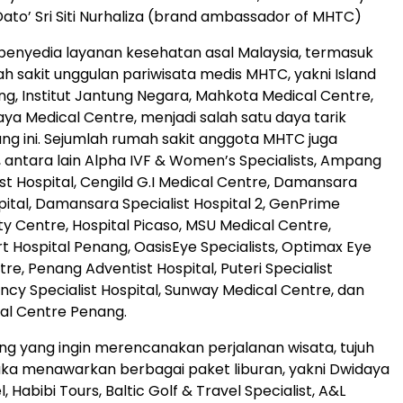
Dato’ Sri Siti Nurhaliza (brand ambassador of MHTC)
penyedia layanan kesehatan asal Malaysia, termasuk
h sakit unggulan pariwisata medis MHTC, yakni Island
ng, Institut Jantung Negara, Mahkota Medical Centre,
ya Medical Centre, menjadi salah satu daya tarik
ang ini. Sejumlah rumah sakit anggota MHTC juga
i, antara lain Alpha IVF & Women’s Specialists, Ampang
ist Hospital, Cengild G.I Medical Centre, Damansara
pital, Damansara Specialist Hospital 2, GenPrime
lity Centre, Hospital Picaso, MSU Medical Centre,
t Hospital Penang, OasisEye Specialists, Optimax Eye
tre, Penang Adventist Hospital, Puteri Specialist
ency Specialist Hospital, Sunway Medical Centre, dan
al Centre Penang.
ng yang ingin merencanakan perjalanan wisata, tujuh
ka menawarkan berbagai paket liburan, yakni Dwidaya
, Habibi Tours, Baltic Golf & Travel Specialist, A&L