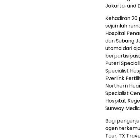
Jakarta, and 
Kehadiran 20 
sejumlah ruma
Hospital Pena
dan Subang Ja
utama dari aj
berpartisipas
Puteri Special
Specialist Hos
Everlink Ferti
Northern Hear
Specialist Cen
Hospital, Reg
Sunway Medic
Bagi pengunju
agen terkemu
Tour, TX Travel