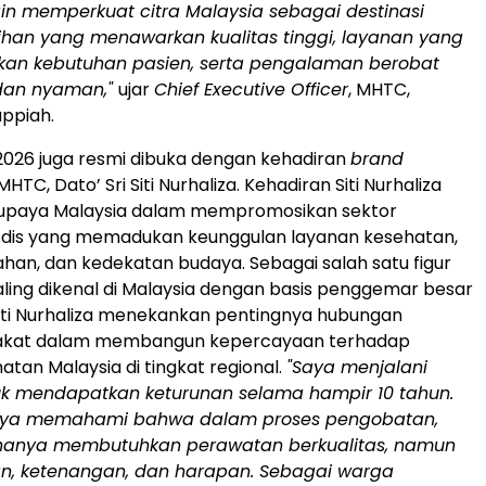
in memperkuat citra Malaysia sebagai destinasi
lihan yang menawarkan kualitas tinggi, layanan yang
kan kebutuhan pasien, serta pengalaman berobat
dan nyaman,"
ujar
Chief Executive Officer
, MHTC,
uppiah.
 2026 juga resmi dibuka dengan kehadiran
brand
HTC, Dato’ Sri Siti Nurhaliza. Kehadiran Siti Nurhaliza
paya Malaysia dalam mempromosikan sektor
edis yang memadukan keunggulan layanan kesehatan,
n, dan kedekatan budaya. Sebagai salah satu figur
aling dikenal di Malaysia dengan basis penggemar besar
 Siti Nurhaliza menekankan pentingnya hubungan
akat dalam membangun kepercayaan terhadap
atan Malaysia di tingkat regional.
"Saya menjalani
k mendapatkan keturunan selama hampir 10 tahun.
saya memahami bahwa dalam proses pengobatan,
 hanya membutuhkan perawatan berkualitas, namun
n, ketenangan, dan harapan. Sebagai warga