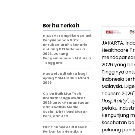
Berita Terkait
HIKSEMI Tampilkan Solusi
Penyimpanan Data
JAKARTA, Ind
untuk Seluruh Skenario
di Ajang DTI Indonesia
Healthcare Tr
2026, Dukung
mendapat samb
Pengembangan AI di Asia
Tenggara
2026 yang ber
Tingginya an
Huawei Jadi Mitra bagi
Ajang GSMA M360 ASEAN
Indonesia te
2026
Malaysia. Dig
Tourism 2026
Cision Raih MarTech
Breakthrough Awards
Hospitality"
, 
2026 untuk Pemantauan
dan Analisis Media
pelaku industr
Sosial, Distribusi Siaran
Pengunjung m
Pers, dan AEO
kesehatan bert
Fair Finance Asia Desak
peluang pendi
Perbankan Hentikan