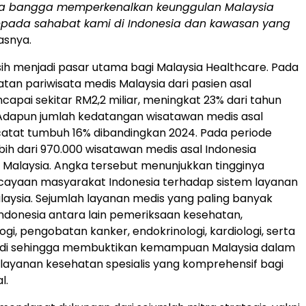
ya bangga memperkenalkan keunggulan Malaysia
epada sahabat kami di Indonesia dan kawasan yang
lasnya.
ih menjadi pasar utama bagi Malaysia Healthcare. Pada
tan pariwisata medis Malaysia dari pasien asal
capai sekitar RM2,2 miliar, meningkat 23% dari tahun
Adapun jumlah kedatangan wisatawan medis asal
catat tumbuh 16% dibandingkan 2024. Pada periode
bih dari 970.000 wisatawan medis asal Indonesia
 Malaysia. Angka tersebut menunjukkan tingginya
rcayaan masyarakat Indonesia terhadap sistem layanan
aysia. Sejumlah layanan medis yang paling banyak
 Indonesia antara lain pemeriksaan kesehatan,
gi, pengobatan kanker, endokrinologi, kardiologi, serta
di sehingga membuktikan kemampuan Malaysia dalam
ayanan kesehatan spesialis yang komprehensif bagi
l.