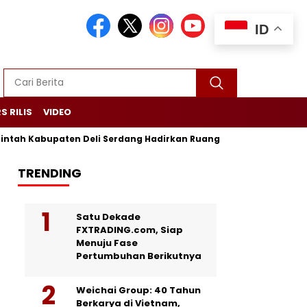
ID
S RILIS
VIDEO
abupaten Deli Serdang Hadirkan Ruang Publik Bersama melalui
TRENDING
Satu Dekade
FXTRADING.com, Siap
Menuju Fase
Pertumbuhan Berikutnya
Weichai Group: 40 Tahun
Berkarya di Vietnam,