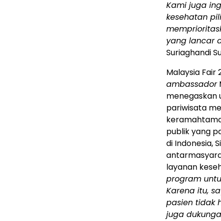
Kami juga ing
kesehatan pi
memprioritas
yang lancar 
Suriaghandi S
Malaysia Fair
ambassador
M
menegaskan u
pariwisata m
keramahtamaha
publik yang p
di Indonesia,
antarmasyar
layanan keseh
program untu
Karena itu, 
pasien tidak
juga dukunga