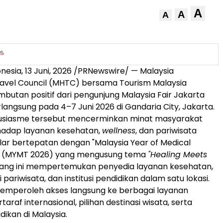
A
A
A
onesia
,
13 Juni, 2026
/PRNewswire/ — Malaysia
avel Council (MHTC) bersama Tourism Malaysia
utan positif dari pengunjung Malaysia Fair Jakarta
langsung pada 4–7 Juni 2026 di Gandaria City, Jakarta.
tusiasme tersebut mencerminkan minat masyarakat
rhadap layanan kesehatan,
wellness
, dan pariwisata
elar bertepatan dengan "Malaysia Year of Medical
" (MYMT 2026) yang mengusung tema
"Healing Meets
ajang ini mempertemukan penyedia layanan kesehatan,
i pariwisata, dan institusi pendidikan dalam satu lokasi.
emperoleh akses langsung ke berbagai layanan
araf internasional, pilihan destinasi wisata, serta
dikan di Malaysia.