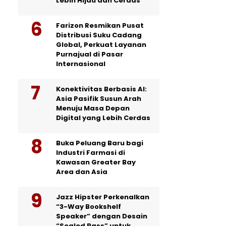
Lebih Hijau dan Cerdas
Farizon Resmikan Pusat
Distribusi Suku Cadang
Global, Perkuat Layanan
Purnajual di Pasar
Internasional
Konektivitas Berbasis AI:
Asia Pasifik Susun Arah
Menuju Masa Depan
Digital yang Lebih Cerdas
Buka Peluang Baru bagi
Industri Farmasi di
Kawasan Greater Bay
Area dan Asia
Jazz Hipster Perkenalkan
“3-Way Bookshelf
Speaker” dengan Desain
“Sealed Bass” untuk