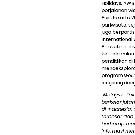
Holidays, AWB
perjalanan wi
Fair Jakarta 2
pariwisata, se
juga berpartis
International 
Perwakilan ins
kepada calon
pendidikan di 
mengeksploras
program
well
langsung deng
"Malaysia Fa
berkelanjuta
di Indonesia,
terbesar dan 
berharap ma
informasi me