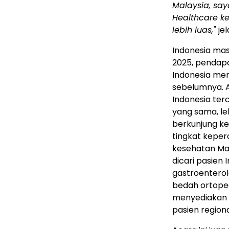
Malaysia, sa
Healthcare k
lebih luas,"
je
Indonesia mas
2025, pendapa
Indonesia men
sebelumnya. 
Indonesia ter
yang sama, le
berkunjung ke
tingkat kepe
kesehatan Mal
dicari pasien
gastroenterolo
bedah ortope
menyediakan l
pasien regiona