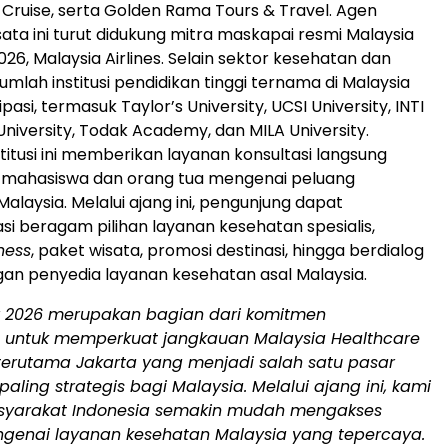
 Cruise, serta Golden Rama Tours & Travel. Agen
sata ini turut didukung mitra maskapai resmi Malaysia
026, Malaysia Airlines. Selain sektor kesehatan dan
jumlah institusi pendidikan tinggi ternama di Malaysia
ipasi, termasuk Taylor’s University, UCSI University, INTI
University, Todak Academy, dan MILA University.
titusi ini memberikan layanan konsultasi langsung
 mahasiswa dan orang tua mengenai peluang
Malaysia. Melalui ajang ini, pengunjung dapat
i beragam pilihan layanan kesehatan spesialis,
ness
, paket wisata, promosi destinasi, hingga berdialog
an penyedia layanan kesehatan asal Malaysia.
ir 2026 merupakan bagian dari komitmen
n untuk memperkuat jangkauan Malaysia Healthcare
 terutama Jakarta yang menjadi salah satu pasar
paling strategis bagi Malaysia. Melalui ajang ini, kami
syarakat Indonesia semakin mudah mengakses
ngenai layanan kesehatan Malaysia yang tepercaya.