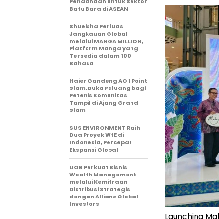
Pendanaan untuk Sektor
Batu Bara di ASEAN
Shueisha Perluas
Jangkauan Global
melalui MANGA MILLION,
Platform Manga yang
Tersedia dalam 100
Bahasa
Haier Gandeng AO 1 Point
Slam, Buka Peluang bagi
Petenis Komunitas
Tampil di Ajang Grand
Slam
SUS ENVIRONMENT Raih
Dua Proyek WtE di
Indonesia, Percepat
Ekspansi Global
UOB Perkuat Bisnis
Wealth Management
melalui Kemitraan
Distribusi Strategis
dengan Allianz Global
Investors
Launching Mal