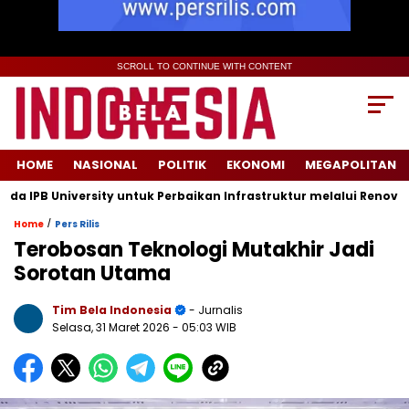
SCROLL TO CONTINUE WITH CONTENT
HOME
NASIONAL
POLITIK
EKONOMI
MEGAPOLITAN
B University untuk Perbaikan Infrastruktur melalui Renovasi Ru
/
Home
Pers Rilis
Terobosan Teknologi Mutakhir Jadi
Sorotan Utama
Tim Bela Indonesia
- Jurnalis
Selasa, 31 Maret 2026
- 05:03 WIB