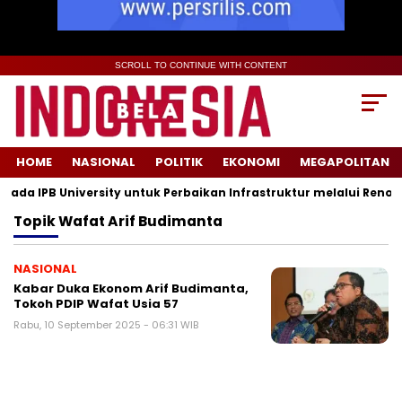
SCROLL TO CONTINUE WITH CONTENT
HOME
NASIONAL
POLITIK
EKONOMI
MEGAPOLITAN
a IPB University untuk Perbaikan Infrastruktur melalui Renovas
Topik
Wafat Arif Budimanta
NASIONAL
Kabar Duka Ekonom Arif Budimanta,
Tokoh PDIP Wafat Usia 57
Rabu, 10 September 2025 - 06:31 WIB