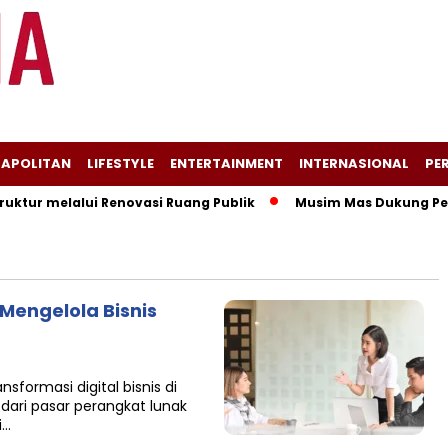
APOLITAN
LIFESTYLE
ENTERTAINMENT
INTERNASIONAL
PER
tur melalui Renovasi Ruang Publik
Musim Mas Dukung Pemer
 Mengelola Bisnis
sformasi digital bisnis di
ari pasar perangkat lunak
i…