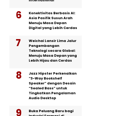
Internasional
Konektivitas Berbasis AI:
Asia Pasifik Susun Arah
Menuju Masa Depan
Digital yang Lebih Cerdas
Weichai Lansir Lima Jalur
Pengembangan
Teknologi secara Global:
Menuju Masa Depan yang
Lebih Hijau dan Cerdas
Jazz Hipster Perkenalkan
“3-Way Bookshelf
Speaker” dengan Desain
“Sealed Bass” untuk
Tingkatkan Pengalaman
Audio Desktop
Buka Peluang Baru bagi
Industri Farmasi di