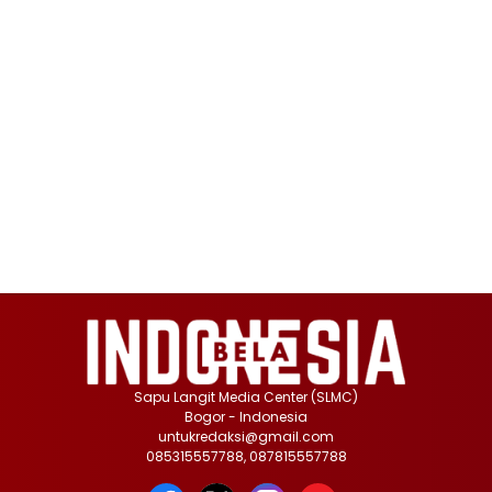
Sapu Langit Media Center (SLMC)
Bogor - Indonesia
untukredaksi@gmail.com
085315557788, 087815557788