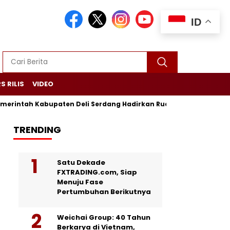
ID
S RILIS
VIDEO
intah Kabupaten Deli Serdang Hadirkan Ruang Publik Bersama 
TRENDING
Satu Dekade
FXTRADING.com, Siap
Menuju Fase
Pertumbuhan Berikutnya
Weichai Group: 40 Tahun
Berkarya di Vietnam,