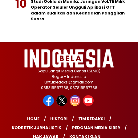
Studi Ookla di Manila: Jaringan VoLTE Milik
Operator Seluler Ungguli Aplikasi OTT
dalam Kualitas dan Keandalan Panggilan
Suara
Sapu Langit Media Center (SLMC)
Bogor - Indonesia
untukredaksi@gmail.com
085315557788, 087815557788
HOME
HISTORI
TIM REDAKSI
KODE ETIK JURNALISTIK
PEDOMAN MEDIA SIBER
HAK JAWAB
KONTAK IKLAN