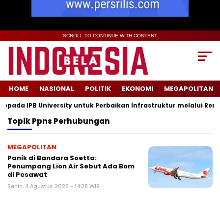
SCROLL TO CONTINUE WITH CONTENT
HOME
NASIONAL
POLITIK
EKONOMI
MEGAPOLITAN
ada IPB University untuk Perbaikan Infrastruktur melalui Renov
Topik
Ppns Perhubungan
MEGAPOLITAN
Panik di Bandara Soetta:
Penumpang Lion Air Sebut Ada Bom
di Pesawat
Senin, 4 Agustus 2025 - 14:28 WIB