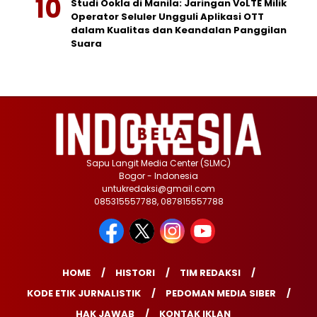
Studi Ookla di Manila: Jaringan VoLTE Milik
Operator Seluler Ungguli Aplikasi OTT
dalam Kualitas dan Keandalan Panggilan
Suara
Sapu Langit Media Center (SLMC)
Bogor - Indonesia
untukredaksi@gmail.com
085315557788, 087815557788
HOME
HISTORI
TIM REDAKSI
KODE ETIK JURNALISTIK
PEDOMAN MEDIA SIBER
HAK JAWAB
KONTAK IKLAN