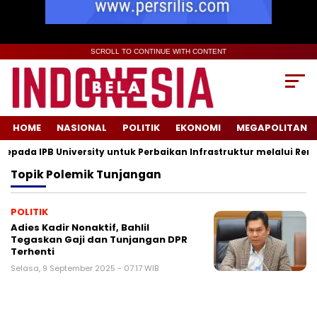
SCROLL TO CONTINUE WITH CONTENT
HOME
NASIONAL
POLITIK
EKONOMI
MEGAPOLITAN
ada IPB University untuk Perbaikan Infrastruktur melalui Renov
Topik
Polemik Tunjangan
POLITIK
Adies Kadir Nonaktif, Bahlil
Tegaskan Gaji dan Tunjangan DPR
Terhenti
Selasa, 9 September 2025 - 07:17 WIB