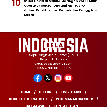
Studi Ookla di Manila: Jaringan VoLTE Milik
Operator Seluler Ungguli Aplikasi OTT
dalam Kualitas dan Keandalan Panggilan
Suara
Sapu Langit Media Center (SLMC)
Bogor - Indonesia
untukredaksi@gmail.com
085315557788, 087815557788
HOME
HISTORI
TIM REDAKSI
KODE ETIK JURNALISTIK
PEDOMAN MEDIA SIBER
HAK JAWAB
KONTAK IKLAN