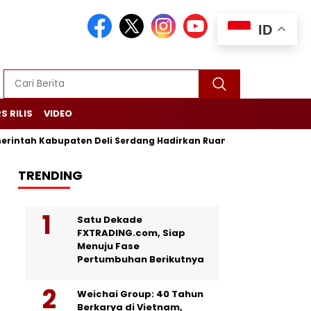
ID
S RILIS
VIDEO
tah Kabupaten Deli Serdang Hadirkan Ruang Publik Bersama m
TRENDING
Satu Dekade
FXTRADING.com, Siap
Menuju Fase
Pertumbuhan Berikutnya
Weichai Group: 40 Tahun
Berkarya di Vietnam,