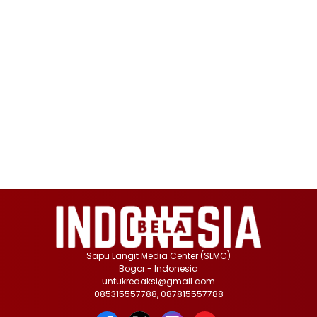
Sapu Langit Media Center (SLMC)
Bogor - Indonesia
untukredaksi@gmail.com
085315557788, 087815557788