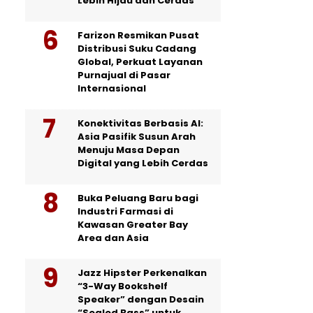
Lebih Hijau dan Cerdas
Farizon Resmikan Pusat
Distribusi Suku Cadang
Global, Perkuat Layanan
Purnajual di Pasar
Internasional
Konektivitas Berbasis AI:
Asia Pasifik Susun Arah
Menuju Masa Depan
Digital yang Lebih Cerdas
Buka Peluang Baru bagi
Industri Farmasi di
Kawasan Greater Bay
Area dan Asia
Jazz Hipster Perkenalkan
“3-Way Bookshelf
Speaker” dengan Desain
“Sealed Bass” untuk