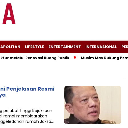
APOLITAN
LIFESTYLE
ENTERTAINMENT
INTERNASIONAL
PER
r melalui Renovasi Ruang Publik
Musim Mas Dukung Pemerin
ni Penjelasan Resmi
ya
 pejabat tinggi Kejaksaan
sial ramai membicarakan
nggeledahan rumah Jaksa…