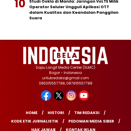
Studi Ookla di Manila: Jaringan VoLTE Milik
Operator Seluler Ungguli Aplikasi OTT
dalam Kualitas dan Keandalan Panggilan
Suara
Sapu Langit Media Center (SLMC)
Bogor - Indonesia
untukredaksi@gmail.com
085315557788, 087815557788
HOME
HISTORI
TIM REDAKSI
KODE ETIK JURNALISTIK
PEDOMAN MEDIA SIBER
HAK JAWAB
KONTAK IKLAN