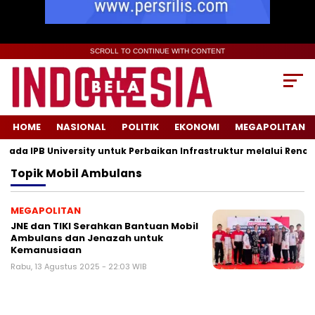
SCROLL TO CONTINUE WITH CONTENT
HOME
NASIONAL
POLITIK
EKONOMI
MEGAPOLITAN
a IPB University untuk Perbaikan Infrastruktur melalui Renovas
Topik
Mobil Ambulans
MEGAPOLITAN
JNE dan TIKI Serahkan Bantuan Mobil
Ambulans dan Jenazah untuk
Kemanusiaan
Rabu, 13 Agustus 2025 - 22:03 WIB