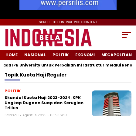
SCROLL TO CONTINUE WITH CONTENT
HOME
NASIONAL
POLITIK
EKONOMI
MEGAPOLITAN
a IPB University untuk Perbaikan Infrastruktur melalui Renovas
Topik
Kuota Haji Reguler
POLITIK
Skandal Kuota Haji 2023-2024: KPK
Ungkap Dugaan Suap dan Kerugian
Triliun
Selasa, 12 Agustus 2025 - 08:58 WIB