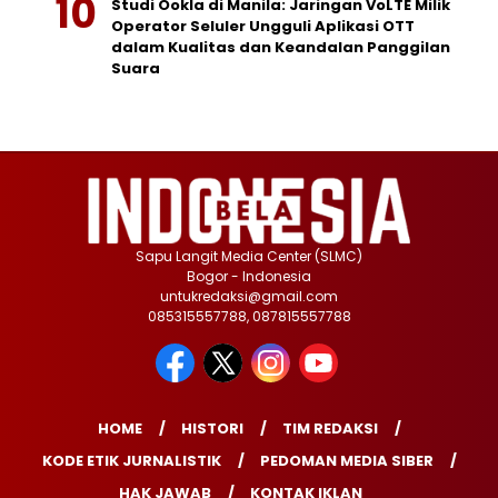
Studi Ookla di Manila: Jaringan VoLTE Milik
Operator Seluler Ungguli Aplikasi OTT
dalam Kualitas dan Keandalan Panggilan
Suara
Sapu Langit Media Center (SLMC)
Bogor - Indonesia
untukredaksi@gmail.com
085315557788, 087815557788
HOME
HISTORI
TIM REDAKSI
KODE ETIK JURNALISTIK
PEDOMAN MEDIA SIBER
HAK JAWAB
KONTAK IKLAN