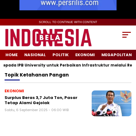
SCROLL TO CONTINUE WITH CONTENT
HOME
NASIONAL
POLITIK
EKONOMI
MEGAPOLITAN
ada IPB University untuk Perbaikan Infrastruktur melalui Renov
Topik
Ketahanan Pangan
EKONOMI
Surplus Beras 3,7 Juta Ton, Pasar
Tetap Alami Gejolak
Sabtu, 6 September 2025 - 06:00 WIB