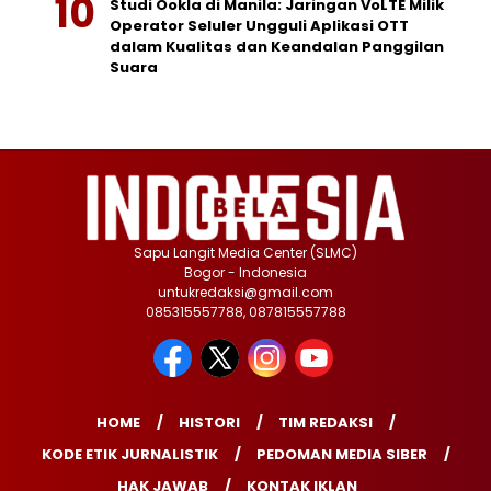
Studi Ookla di Manila: Jaringan VoLTE Milik
Operator Seluler Ungguli Aplikasi OTT
dalam Kualitas dan Keandalan Panggilan
Suara
Sapu Langit Media Center (SLMC)
Bogor - Indonesia
untukredaksi@gmail.com
085315557788, 087815557788
HOME
HISTORI
TIM REDAKSI
KODE ETIK JURNALISTIK
PEDOMAN MEDIA SIBER
HAK JAWAB
KONTAK IKLAN