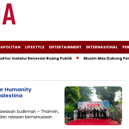
APOLITAN
LIFESTYLE
ENTERTAINMENT
INTERNASIONAL
PER
ur melalui Renovasi Ruang Publik
Musim Mas Dukung Pemeri
sar Humanity
alestina
 kawasan Sudirman – Thamrin,
a dan relawan kemanusiaan