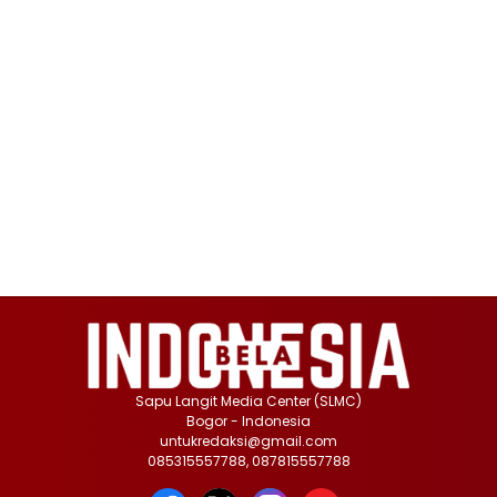
Sapu Langit Media Center (SLMC)
Bogor - Indonesia
untukredaksi@gmail.com
085315557788, 087815557788