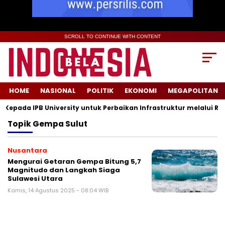
SCROLL TO CONTINUE WITH CONTENT
HOME
NASIONAL
POLITIK
EKONOMI
MEGAPOLITAN
pada IPB University untuk Perbaikan Infrastruktur melalui Reno
Topik
Gempa Sulut
Nusantara
Mengurai Getaran Gempa Bitung 5,7
Magnitudo dan Langkah Siaga
Sulawesi Utara
Kamis, 14 Agustus 2025 - 08:04 WIB