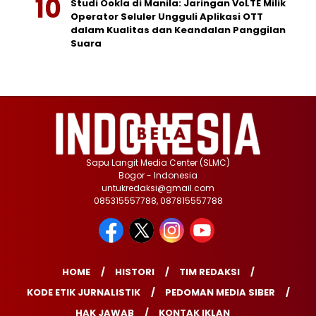
Studi Ookla di Manila: Jaringan VoLTE Milik
Operator Seluler Ungguli Aplikasi OTT
dalam Kualitas dan Keandalan Panggilan
Suara
Sapu Langit Media Center (SLMC)
Bogor - Indonesia
untukredaksi@gmail.com
085315557788, 087815557788
HOME
HISTORI
TIM REDAKSI
KODE ETIK JURNALISTIK
PEDOMAN MEDIA SIBER
HAK JAWAB
KONTAK IKLAN