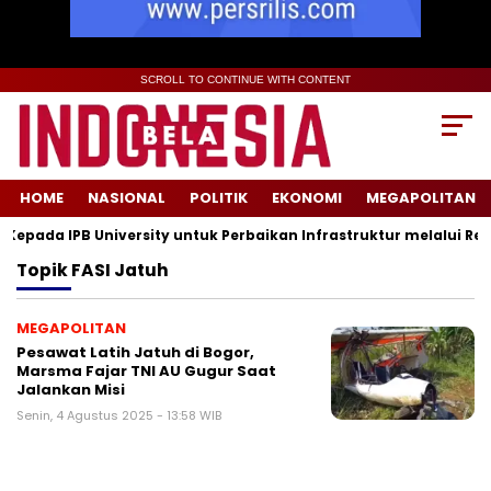
SCROLL TO CONTINUE WITH CONTENT
HOME
NASIONAL
POLITIK
EKONOMI
MEGAPOLITAN
pada IPB University untuk Perbaikan Infrastruktur melalui Reno
Topik
FASI Jatuh
MEGAPOLITAN
Pesawat Latih Jatuh di Bogor,
Marsma Fajar TNI AU Gugur Saat
Jalankan Misi
Senin, 4 Agustus 2025 - 13:58 WIB