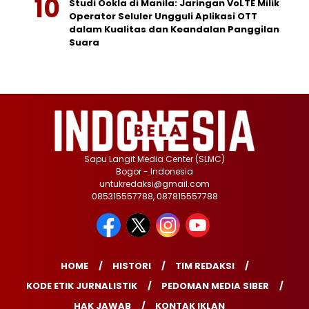
Studi Ookla di Manila: Jaringan VoLTE Milik
Operator Seluler Ungguli Aplikasi OTT
dalam Kualitas dan Keandalan Panggilan
Suara
Sapu Langit Media Center (SLMC)
Bogor - Indonesia
untukredaksi@gmail.com
085315557788, 087815557788
HOME
HISTORI
TIM REDAKSI
KODE ETIK JURNALISTIK
PEDOMAN MEDIA SIBER
HAK JAWAB
KONTAK IKLAN