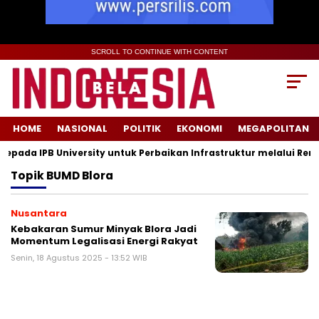
SCROLL TO CONTINUE WITH CONTENT
HOME
NASIONAL
POLITIK
EKONOMI
MEGAPOLITAN
ada IPB University untuk Perbaikan Infrastruktur melalui Renov
Topik
BUMD Blora
Nusantara
Kebakaran Sumur Minyak Blora Jadi
Momentum Legalisasi Energi Rakyat
Senin, 18 Agustus 2025 - 13:52 WIB