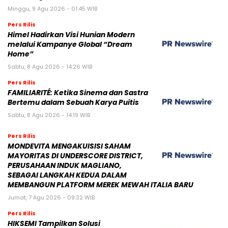
Minggu, 9 Agu 2026 - 01:45 WIB
Pers Rilis
Himel Hadirkan Visi Hunian Modern
melalui Kampanye Global “Dream
Home”
Sabtu, 8 Agu 2026 - 14:26 WIB
Pers Rilis
FAMILIARITÉ: Ketika Sinema dan Sastra
Bertemu dalam Sebuah Karya Puitis
Sabtu, 8 Agu 2026 - 14:19 WIB
Pers Rilis
MONDEVITA MENGAKUISISI SAHAM
MAYORITAS DI UNDERSCORE DISTRICT,
PERUSAHAAN INDUK MAGLIANO,
SEBAGAI LANGKAH KEDUA DALAM
MEMBANGUN PLATFORM MEREK MEWAH ITALIA BARU
Jumat, 7 Agu 2026 - 09:32 WIB
Pers Rilis
HIKSEMI Tampilkan Solusi