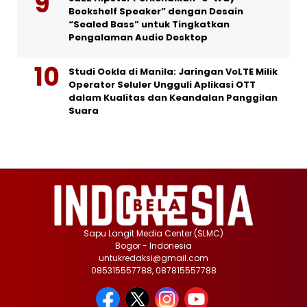
Bookshelf Speaker” dengan Desain
“Sealed Bass” untuk Tingkatkan
Pengalaman Audio Desktop
Studi Ookla di Manila: Jaringan VoLTE Milik
Operator Seluler Ungguli Aplikasi OTT
dalam Kualitas dan Keandalan Panggilan
Suara
Sapu Langit Media Center (SLMC)
Bogor - Indonesia
untukredaksi@gmail.com
085315557788, 087815557788