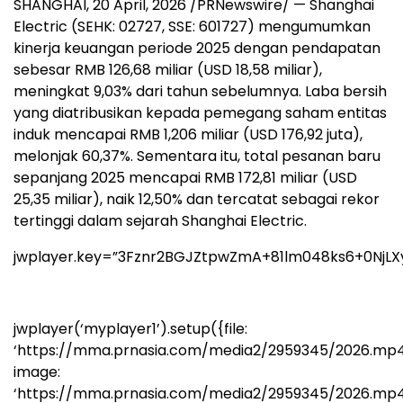
SHANGHAI
,
20 April, 2026
/PRNewswire/ — Shanghai
Electric (SEHK: 02727, SSE: 601727) mengumumkan
kinerja keuangan periode 2025 dengan pendapatan
sebesar RMB 126,68 miliar (USD 18,58 miliar),
meningkat 9,03% dari tahun sebelumnya. Laba bersih
yang diatribusikan kepada pemegang saham entitas
induk mencapai RMB 1,206 miliar (USD 176,92 juta),
melonjak 60,37%. Sementara itu, total pesanan baru
sepanjang 2025 mencapai RMB 172,81 miliar (USD
25,35 miliar), naik 12,50% dan tercatat sebagai rekor
tertinggi dalam sejarah Shanghai Electric.
jwplayer.key=”3Fznr2BGJZtpwZmA+81lm048ks6+0NjLX
jwplayer(‘myplayer1’).setup({file:
‘https://mma.prnasia.com/media2/2959345/2026.mp4
image:
‘https://mma.prnasia.com/media2/2959345/2026.mp