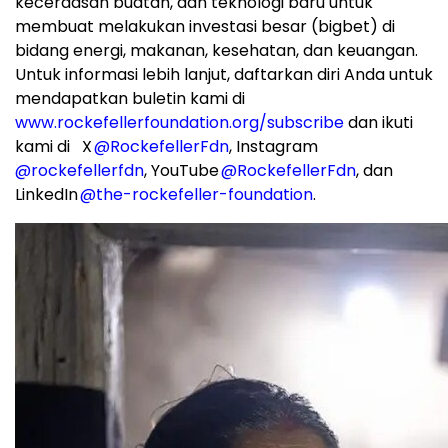
kecerdasan buatan, dan teknologi baru untuk
membuat melakukan investasi besar (bigbet) di
bidang energi, makanan, kesehatan, dan keuangan.
Untuk informasi lebih lanjut, daftarkan diri Anda untuk
mendapatkan buletin kami di
www.rockefellerfoundation.org/subscribe
dan ikuti
kami di X
@RockefellerFdn
, Instagram
@rockefellerfdn
, YouTube
@RockefellerFdn
, dan
LinkedIn
@the-rockefeller-foundation
.