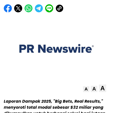
A
A
A
Laporan Dampak 2025, "Big Bets, Real Results,"
menyoroti total modal sebesar $32 miliar yang