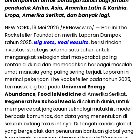
dikumpulkan untuk berbagai solusi bagi jutaan
penduduk Afrika, Asia, Amerika Latin & Karibia,
Eropa, Amerika Serikat, dan banyak lagi.
NEW YORK
,
19 Mei 2026
/PRNewswire/ — Hari ini The
Rockefeller Foundation merilis Laporan Dampak
tahun 2025,
Big Bets, Real Results
, berisi rincian
investasi strategis selama satu tahun untuk
mengangkat sebagian dari masyarakat paling
rentan di dunia dan memecahkan berbagai masalah
umat manusia yang paling sering terjadi. Laporan ini
merinci pekerjaan The Rockefeller pada tahun 2025,
termasuk big bet pada
Universal Energy
Abundance
,
Food is Medicine
di Amerika Serikat,
Regenerative School Meals
di seluruh dunia, untuk
mempercepat jangkauan teknologi mutakhir, model
berbasis komunitas, dan data yang menentukan di
seluruh bidang fokus intinya. Di tengah kondisi global
yang bergejolak dan penurunan bantuan global yang