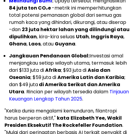
Melindungi Bumi
:
Upaya tersebut menghasilkan
84 juta ton CO₂e
-metrik ini memperhitungkan
total potensi pemanasan global dari semua gas
rumah kaca yang dihindari, dikurangi, atau diserap
-dan
23 juta hektar lahan yang dilindungi atau
dipulihkan
, kira-kira seluas
Utah
,
Inggris Raya
,
Ghana
,
Laos
, atau
Guyana
.
Jangkauan Pendanaan Global:
Investasi amal
menjangkau setiap wilayah utama, termasuk lebih
dari $133 juta di
Afrika
; $93 juta di
Asia dan
Oseania
; $59 juta di
Amerika Latin dan Karibia
;
dan $49 juta
di Amerika Serikat dan Amerika
Utara
. Rincian per wilayah tersedia dalam
Tinjauan
Keuangan Lengkap Tahun 2025
.
"Ketika dunia mengalami kemunduran, filantropi
harus berperan aktif,"
kata
Elizabeth Yee, Wakil
Presiden Eksekutif The Rockefeller Foundation
.
"Mulai dari peringatan berbasis AI terkait penyakit di