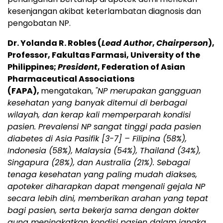
kesenjangan akibat keterlambatan diagnosis dan
pengobatan NP.
Dr. Yolanda R. Robles (
Lead Author
,
Chairperson
),
Professor, Fakultas Farmasi, University of the
Philippines;
President
, Federation of Asian
Pharmaceutical Associations
(FAPA),
mengatakan,
"NP merupakan gangguan
kesehatan yang banyak ditemui di berbagai
wilayah, dan kerap kali memperparah kondisi
pasien. Prevalensi NP sangat tinggi pada pasien
diabetes di Asia Pasifik
[3-7]
– Filipina (58%),
Indonesia (58%), Malaysia (54%), Thailand (34%),
Singapura (28%), dan Australia (21%). Sebagai
tenaga kesehatan yang paling mudah diakses,
apoteker diharapkan dapat mengenali gejala NP
secara lebih dini, memberikan arahan yang tepat
bagi pasien, serta bekerja sama dengan dokter
guna meningkatkan kondisi pasien dalam jangka