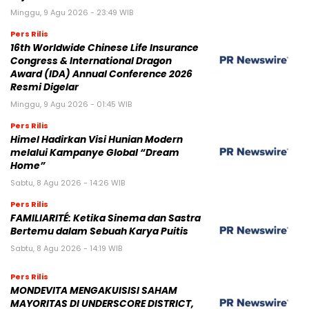
Minggu, 9 Agu 2026 - 23:49 WIB
Pers Rilis
16th Worldwide Chinese Life Insurance
Congress & International Dragon
Award (IDA) Annual Conference 2026
Resmi Digelar
Minggu, 9 Agu 2026 - 01:45 WIB
Pers Rilis
Himel Hadirkan Visi Hunian Modern
melalui Kampanye Global “Dream
Home”
Sabtu, 8 Agu 2026 - 14:26 WIB
Pers Rilis
FAMILIARITÉ: Ketika Sinema dan Sastra
Bertemu dalam Sebuah Karya Puitis
Sabtu, 8 Agu 2026 - 14:19 WIB
Pers Rilis
MONDEVITA MENGAKUISISI SAHAM
MAYORITAS DI UNDERSCORE DISTRICT,