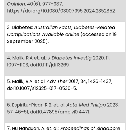
Opinion
, 40(6), 977–987.
https://doi.org/10.1080/03007995.2024.2352852
3. Diabetes:
Australian Facts, Diabetes-Related
Complications Available online
(accessed on 19
September 2025).
4. Malik, R.A et. al.;
J Diabetes Investig
2020, 11,
1097–1103, doi:10.1111/jdi.13269.
5. Malik, R.A. et al.
Adv Ther
2017, 34, 1426–1437,
doi:10.1007/s12325-017-0536-5.
6. Espiritu-Picar, R.B. et. al.
Acta Med Philipp
2023,
57, 46–51, doi:10.47895/amp.vi0.4471.
7. Hu Hanquan, A. et. al.;
Proceedings of Singapore