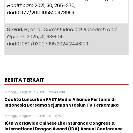
Healthcare
2021, 30, 265–270,
doi:10.1177/2010105820978993.
8. Gad, H.; et. al.
Current Medical Research and
Opinion
2025,
41
, 93–104,
doi:10.1080/03007995.2024.2443109.
BERITA TERKAIT
Minggu, 9 Agustus 2026 - 23:49 WIB
Coolita Luncurkan FAST Media Alliance Pertama di
Indonesia Bersama Sejumlah Stasiun TV Terkemuka
Minggu, 9 Agustus 2026 - 01:45 WIB
16th Worldwide Chinese Life Insurance Congress &
International Dragon Award (IDA) Annual Conference