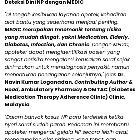
Deteksi Dini NP dengan MEDIC
"Di tengah kesibukan layanan apotek, kehadiran
alat bantu yang sederhana menjadi penting.
MEDIC merupakan mnemonik tentang risiko
yang mudah diingat, yakni Medication, Elderly,
Diabetes, Infection, dan Chronic
. Dengan MEDIC,
apoteker dapat mengidentifikasi pasien yang
sangat berisiko mengalami kerusakan saraf sejak
dini—bukan untuk mendiagnosis penyakit, namun
menentukan penanganan selanjutnya,"
jelas
Dr.
Navin Kumar Loganadan,
Contributing Author &
Head
, Ambulatory Pharmacy & DMTAC (Diabetes
Medication Therapy Adherence Clinic) Clinic,
Malaysia
.
"Dalam banyak kasus, NP baru terdeteksi ketika
nyeri saraf sudah parah. Pedoman ini membantu
apoteker mengenali gejala NP secara lebih awal,
menggunakan alat skrining yang tepat, dan