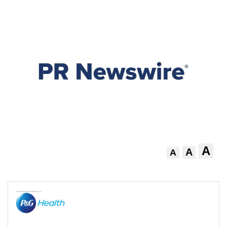
A
A
A