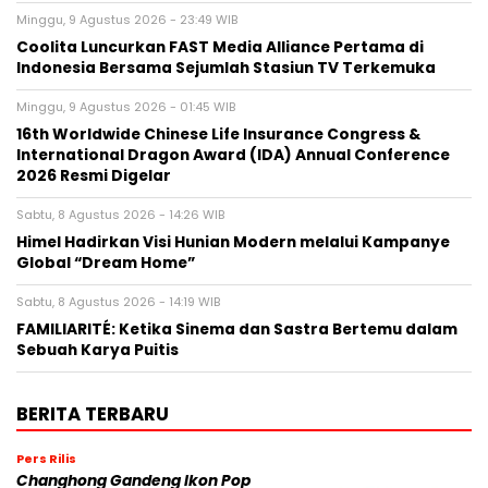
Minggu, 9 Agustus 2026 - 23:49 WIB
Coolita Luncurkan FAST Media Alliance Pertama di
Indonesia Bersama Sejumlah Stasiun TV Terkemuka
Minggu, 9 Agustus 2026 - 01:45 WIB
16th Worldwide Chinese Life Insurance Congress &
International Dragon Award (IDA) Annual Conference
2026 Resmi Digelar
Sabtu, 8 Agustus 2026 - 14:26 WIB
Himel Hadirkan Visi Hunian Modern melalui Kampanye
Global “Dream Home”
Sabtu, 8 Agustus 2026 - 14:19 WIB
FAMILIARITÉ: Ketika Sinema dan Sastra Bertemu dalam
Sebuah Karya Puitis
BERITA TERBARU
Pers Rilis
Changhong Gandeng Ikon Pop