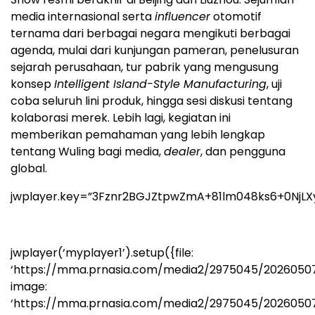
media internasional serta
influencer
otomotif
ternama dari berbagai negara mengikuti berbagai
agenda, mulai dari kunjungan pameran, penelusuran
sejarah perusahaan, tur pabrik yang mengusung
konsep
Intelligent Island-Style Manufacturing
, uji
coba seluruh lini produk, hingga sesi diskusi tentang
kolaborasi merek. Lebih lagi, kegiatan ini
memberikan pemahaman yang lebih lengkap
tentang Wuling bagi media,
dealer
, dan pengguna
global.
jwplayer.key=”3Fznr2BGJZtpwZmA+81lm048ks6+0NjLX
jwplayer(‘myplayer1’).setup({file:
‘https://mma.prnasia.com/media2/2975045/20260507
image:
‘https://mma.prnasia.com/media2/2975045/2026050