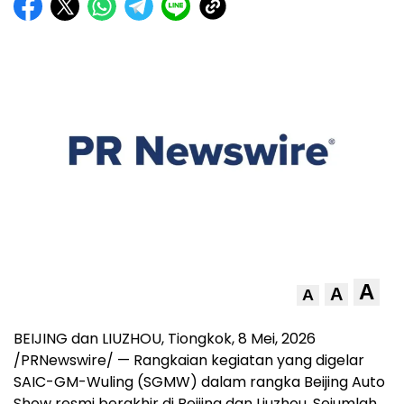
A
A
A
BEIJING dan LIUZHOU, Tiongkok
,
8 Mei, 2026
/PRNewswire/ — Rangkaian kegiatan yang digelar
SAIC-GM-Wuling (SGMW) dalam rangka Beijing Auto
Show resmi berakhir di Beijing dan Liuzhou. Sejumlah