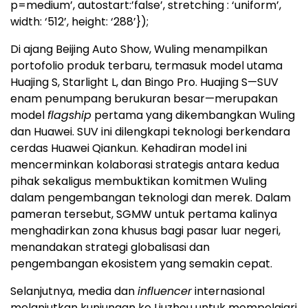
p=medium’, autostart:’false’, stretching : ‘uniform’,
width: ‘512’, height: ‘288’});
Di ajang Beijing Auto Show, Wuling menampilkan
portofolio produk terbaru, termasuk model utama
Huajing S, Starlight L, dan Bingo Pro. Huajing S—SUV
enam penumpang berukuran besar—merupakan
model
flagship
pertama yang dikembangkan Wuling
dan Huawei. SUV ini dilengkapi teknologi berkendara
cerdas Huawei Qiankun. Kehadiran model ini
mencerminkan kolaborasi strategis antara kedua
pihak sekaligus membuktikan komitmen Wuling
dalam pengembangan teknologi dan merek. Dalam
pameran tersebut, SGMW untuk pertama kalinya
menghadirkan zona khusus bagi pasar luar negeri,
menandakan strategi globalisasi dan
pengembangan ekosistem yang semakin cepat.
Selanjutnya, media dan
influencer
internasional
melanjutkan kunjungan ke Liuzhou untuk mempelajari