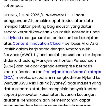
setempat.
SYDNEY
,
1 Juni, 2026
/PRNewswire/ — Di saat
penggunaan AI semakin cepat, kedaulatan data
menjadi faktor penting bagi industri yang diatur
secara ketat di kawasan Asia Pasifik. Karena itu, hari
ini
Hyland
mengumumkan perluasan berkelanjutan
atas
Content Innovation Cloud™
berbasis AI di Asia
Pasifik dalam kerja sama dengan Amazon Web
Services (AWS). Hyland adalah perusahaan terdepan
di dunia di bidang Manajemen Konten Perusahaan
(ECM) dan pelopor agentic enterprise berbasis
konten. Berdasarkan
Perjanjian Kerja Sama Strategis
(SCA)
mereka, ekspansi ini menghadirkan Hyland ke
Wilayah AWS Asia Pasifik (Sydney) agar industri yang
diatur secara ketat dan mengelola banyak konten
seperti perawatan kesehatan, layanan keuangan,
asuransi, pendidikan, dan pemerintahan, dapat
memanfaatkan konten yang terkelola dan siap