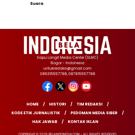
Suara
Sapu Langit Media Center (SLMC)
Bogor - Indonesia
untukredaksi@gmail.com
085315557788, 087815557788
HOME
HISTORI
TIM REDAKSI
KODE ETIK JURNALISTIK
PEDOMAN MEDIA SIBER
HAK JAWAB
KONTAK IKLAN
COPYRIGHT © 2026 BELAINDONESIA.COM - ALL RIGHTS RESERVED