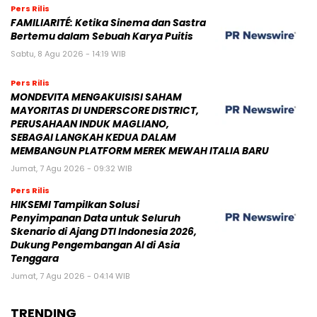
Pers Rilis
FAMILIARITÉ: Ketika Sinema dan Sastra
Bertemu dalam Sebuah Karya Puitis
Sabtu, 8 Agu 2026 - 14:19 WIB
Pers Rilis
MONDEVITA MENGAKUISISI SAHAM
MAYORITAS DI UNDERSCORE DISTRICT,
PERUSAHAAN INDUK MAGLIANO,
SEBAGAI LANGKAH KEDUA DALAM
MEMBANGUN PLATFORM MEREK MEWAH ITALIA BARU
Jumat, 7 Agu 2026 - 09:32 WIB
Pers Rilis
HIKSEMI Tampilkan Solusi
Penyimpanan Data untuk Seluruh
Skenario di Ajang DTI Indonesia 2026,
Dukung Pengembangan AI di Asia
Tenggara
Jumat, 7 Agu 2026 - 04:14 WIB
TRENDING