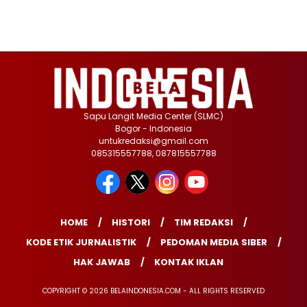
Sapu Langit Media Center (SLMC)
Bogor - Indonesia
untukredaksi@gmail.com
085315557788, 087815557788
HOME
HISTORI
TIM REDAKSI
KODE ETIK JURNALISTIK
PEDOMAN MEDIA SIBER
HAK JAWAB
KONTAK IKLAN
COPYRIGHT © 2026 BELAINDONESIA.COM - ALL RIGHTS RESERVED