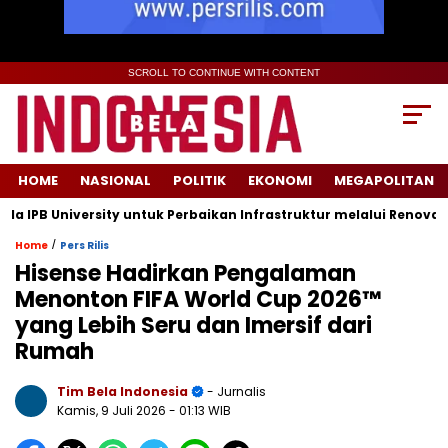
SCROLL TO CONTINUE WITH CONTENT
HOME
NASIONAL
POLITIK
EKONOMI
MEGAPOLITAN
B University untuk Perbaikan Infrastruktur melalui Renovasi Ru
/
Home
Pers Rilis
Hisense Hadirkan Pengalaman
Menonton FIFA World Cup 2026™
yang Lebih Seru dan Imersif dari
Rumah
Tim Bela Indonesia
- Jurnalis
Kamis, 9 Juli 2026
- 01:13 WIB