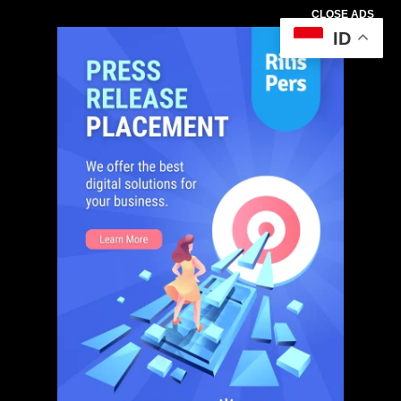
CLOSE ADS
ID