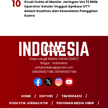
Studi Ookla di Manila: Jaringan VoLTE Milik
Operator Seluler Ungguli Aplikasi OTT
dalam Kualitas dan Keandalan Panggilan
Suara
Sapu Langit Media Center (SLMC)
Bogor - Indonesia
untukredaksi@gmail.com
085315557788, 087815557788
HOME
HISTORI
TIM REDAKSI
KODE ETIK JURNALISTIK
PEDOMAN MEDIA SIBER