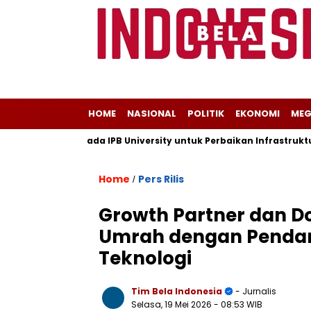
HOME
NASIONAL
POLITIK
EKONOMI
MEG
ungan Kepada IPB University untuk Perbaikan Infrastruktur mela
Home
Pers Rilis
/
Growth Partner dan D
Umrah dengan Penda
Teknologi
Tim Bela Indonesia
- Jurnalis
Selasa, 19 Mei 2026
- 08:53 WIB