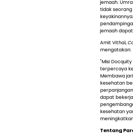
jemaah. Umrah
tidak seorang
keyakinannya.
pendampingan 
jemaah dapat 
Amit Vithal,
C
mengatakan:
"Misi Docquit
terpercaya k
Membawa jarin
kesehatan be
perpanjangan 
dapat bekerj
pengembangan
kesehatan yan
meningkatkan
Tentang Par