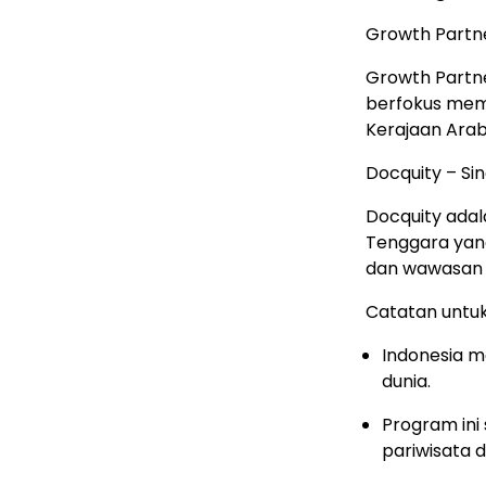
Growth Partne
Growth Partne
berfokus memb
Kerajaan Arab
Docquity – Si
Docquity adal
Tenggara yan
dan wawasan kl
Catatan untuk
Indonesia m
dunia.
Program ini
pariwisata 