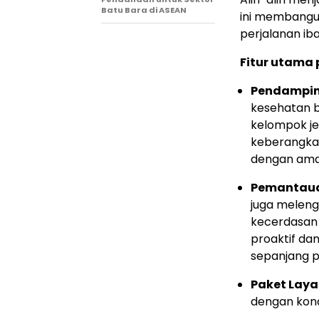
Batu Bara di ASEAN
ini membangun
perjalanan ib
Fitur utama 
Pendampin
kesehatan b
kelompok je
keberangkat
dengan ama
Pemantauan
juga meleng
kecerdasan 
proaktif da
sepanjang p
Paket Laya
dengan kond