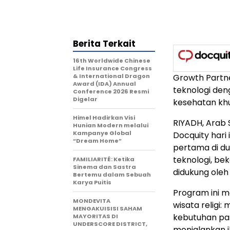
Berita Terkait
16th Worldwide Chinese
Life Insurance Congress
& International Dragon
Growth Partn
Award (IDA) Annual
teknologi de
Conference 2026 Resmi
Digelar
kesehatan khu
Himel Hadirkan Visi
RIYADH, Arab 
Hunian Modern melalui
Kampanye Global
Docquity har
“Dream Home”
pertama di du
teknologi, be
FAMILIARITÉ: Ketika
Sinema dan Sastra
didukung oleh
Bertemu dalam Sebuah
Karya Puitis
Program ini 
MONDEVITA
wisata religi
MENGAKUISISI SAHAM
kebutuhan pasc
MAYORITAS DI
UNDERSCORE DISTRICT,
menjalankan 