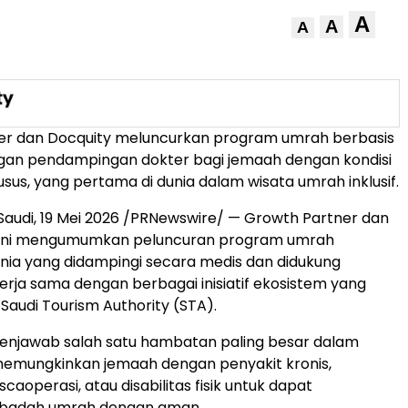
A
A
A
er dan Docquity meluncurkan program umrah berbasis
ngan pendampingan dokter bagi jemaah dengan kondisi
sus, yang pertama di dunia dalam wisata umrah inklusif.
Saudi, 19 Mei 2026 /PRNewswire/ — Growth Partner dan
i ini mengumumkan peluncuran program umrah
nia yang didampingi secara medis dan didukung
kerja sama dengan berbagai inisiatif ekosistem yang
 Saudi Tourism Authority (STA).
menjawab salah satu hambatan paling besar dalam
: memungkinkan jemaah dengan penyakit kronis,
aoperasi, atau disabilitas fisik untuk dapat
ibadah umrah dengan aman.