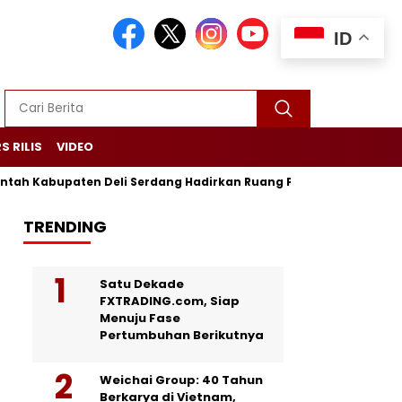
ID
S RILIS
VIDEO
abupaten Deli Serdang Hadirkan Ruang Publik Bersama melalui
TRENDING
Satu Dekade
FXTRADING.com, Siap
Menuju Fase
Pertumbuhan Berikutnya
Weichai Group: 40 Tahun
Berkarya di Vietnam,