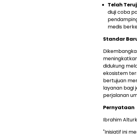
Telah Teru
diuji coba 
pendamping
medis berke
Standar Baru
Dikembangkan
meningkatkan
didukung mela
ekosistem te
bertujuan men
layanan bagi
perjalanan um
Pernyataan
Ibrahim Alturk
"Inisiatif in