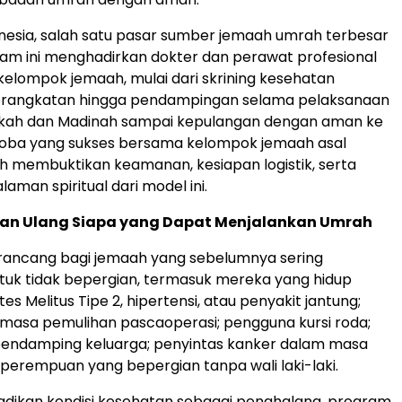
nesia, salah satu pasar sumber jemaah umrah terbesar
gram ini menghadirkan dokter dan perawat profesional
kelompok jemaah, mulai dari skrining kesehatan
rangkatan hingga pendampingan selama pelaksanaan
kkah dan Madinah sampai kepulangan dengan aman ke
i coba yang sukses bersama kelompok jemaah asal
ah membuktikan keamanan, kesiapan logistik, serta
laman spiritual dari model ini.
kan Ulang Siapa yang Dapat Menjalankan Umrah
irancang bagi jemaah yang sebelumnya sering
tuk tidak bepergian, termasuk mereka yang hidup
s Melitus Tipe 2, hipertensi, atau penyakit jantung;
masa pemulihan pascaoperasi; pengguna kursi roda;
 pendamping keluarga; penyintas kanker dalam masa
a perempuan yang bepergian tanpa wali laki-laki.
jadikan kondisi kesehatan sebagai penghalang, program