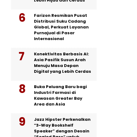
Lebih Hijau dan Cerdas
Farizon Resmikan Pusat
Distribusi Suku Cadang
Global, Perkuat Layanan
Purnajual di Pasar
Internasional
Konektivitas Berbasis AI:
Asia Pasifik Susun Arah
Menuju Masa Depan
Digital yang Lebih Cerdas
Buka Peluang Baru bagi
Industri Farmasi di
Kawasan Greater Bay
Area dan Asia
Jazz Hipster Perkenalkan
“3-Way Bookshelf
Speaker” dengan Desain
“Sealed Bass” untuk