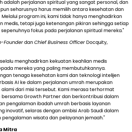
 adalah perjalanan spiritual yang sangat personal, dan
 pun seharusnya harus memilih antara kesehatan dan
 Melalui program ini, kami tidak hanya menghadirkan
medis, tetapi juga ketenangan pikiran sehingga setiap
sepenuhnya fokus pada perjalanan spiritual mereka."
o-Founder
dan
Chief Business Officer
Docquity,
y selalu menghadirkan kekuatan keahlian medis
epada mereka yang paling membutuhkannya.
gan tenaga kesehatan kami dan teknologi intelijen
rbasis AI ke dalam perjalanan umrah merupakan
alami dari misi tersebut. Kami merasa terhormat
a bersama Growth Partner dan berkontribusi dalam
 pengalaman ibadah umrah berbasis layanan
g inovatif, selaras dengan ambisi Arab Saudi dalam
 pengalaman wisata dan pelayanan jemaah."
a Mitra