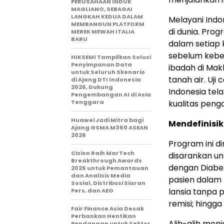
PERUSAHAAN INDUK
MAGLIANO, SEBAGAI
LANGKAH KEDUA DALAM
Melayani Indo
MEMBANGUN PLATFORM
di dunia. Pro
MEREK MEWAH ITALIA
BARU
dalam setiap 
sebelum kebe
HIKSEMI Tampilkan Solusi
Penyimpanan Data
ibadah di Ma
untuk Seluruh Skenario
tanah air. Uj
di Ajang DTI Indonesia
2026, Dukung
Indonesia tel
Pengembangan AI di Asia
Tenggara
kualitas penga
Huawei Jadi Mitra bagi
Mendefinisi
Ajang GSMA M360 ASEAN
2026
Program ini d
Cision Raih MarTech
disarankan un
Breakthrough Awards
dengan Diabete
2026 untuk Pemantauan
dan Analisis Media
pasien dalam 
Sosial, Distribusi Siaran
lansia tanpa
Pers, dan AEO
remisi; hingg
Fair Finance Asia Desak
Perbankan Hentikan
Alih-alih men
Pendanaan untuk Sektor