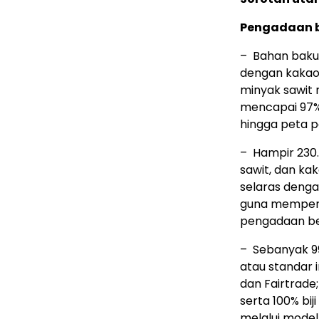
Pengadaan b
– Bahan baku 
dengan kakao 
minyak sawit 
mencapai 97% 
hingga peta p
– Hampir 230.
sawit, dan ka
selaras denga
guna memperku
pengadaan be
– Sebanyak 99
atau standar 
dan Fairtrade;
serta 100% bij
melalui model