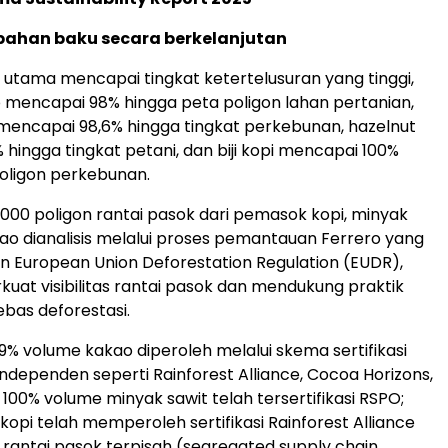
ahan baku secara berkelanjutan
utama mencapai tingkat ketertelusuran yang tinggi,
mencapai 98% hingga peta poligon lahan pertanian,
mencapai 98,6% hingga tingkat perkebunan, hazelnut
hingga tingkat petani, dan biji kopi mencapai 100%
oligon perkebunan.
000 poligon rantai pasok dari pemasok kopi, minyak
kao dianalisis melalui proses pemantauan Ferrero yang
n European Union Deforestation Regulation (EUDR),
at visibilitas rantai pasok dan mendukung praktik
bas deforestasi.
% volume kakao diperoleh melalui skema sertifikasi
independen seperti Rainforest Alliance, Cocoa Horizons,
 100% volume minyak sawit telah tersertifikasi RSPO;
i kopi telah memperoleh sertifikasi Rainforest Alliance
 rantai pasok terpisah (segregated supply chain