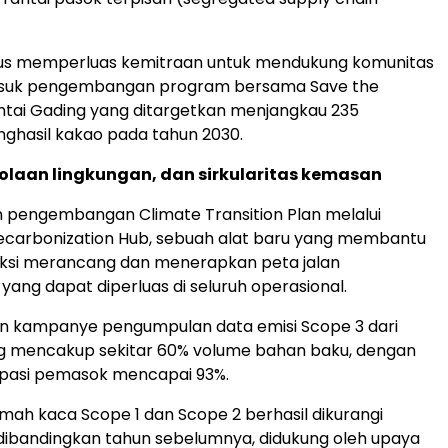
rus memperluas kemitraan untuk mendukung komunitas
asuk pengembangan program bersama Save the
antai Gading yang ditargetkan menjangkau 235
ghasil kakao pada tahun 2030.
lolaan lingkungan, dan sirkularitas kemasan
 pengembangan Climate Transition Plan melalui
ecarbonization Hub, sebuah alat baru yang membantu
duksi merancang dan menerapkan peta jalan
yang dapat diperluas di seluruh operasional.
n kampanye pengumpulan data emisi Scope 3 dari
 mencakup sekitar 60% volume bahan baku, dengan
sipasi pemasok mencapai 93%.
umah kaca Scope 1 dan Scope 2 berhasil dikurangi
dibandingkan tahun sebelumnya, didukung oleh upaya