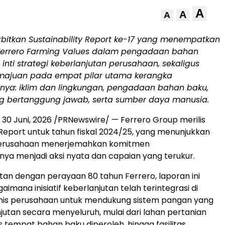
A
A
A
rbitkan Sustainability Report ke-17 yang menempatkan
errero Farming Values dalam pengadaan bahan
inti strategi keberlanjutan perusahaan, sekaligus
majuan pada empat pilar utama kerangka
nnya: iklim dan lingkungan, pengadaan bahan baku,
g bertanggung jawab, serta sumber daya manusia.
,
30 Juni, 2026
/PRNewswire/ — Ferrero Group merilis
y Report untuk tahun fiskal 2024/25, yang menunjukkan
erusahaan menerjemahkan komitmen
nya menjadi aksi nyata dan capaian yang terukur.
patan dengan perayaan 80 tahun Ferrero, laporan ini
imana inisiatif keberlanjutan telah terintegrasi di
bisnis perusahaan untuk mendukung sistem pangan yang
njutan secara menyeluruh, mulai dari lahan pertanian
 tempat bahan baku diperoleh, hingga fasilitas