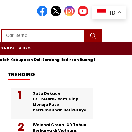
ID
S RILIS
VIDEO
abupaten Deli Serdang Hadirkan Ruang Publik Bersama melalui
TRENDING
Satu Dekade
FXTRADING.com, Siap
Menuju Fase
Pertumbuhan Berikutnya
Weichai Group: 40 Tahun
Berkarya di Vietnam,