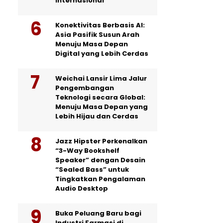
Internasional
Konektivitas Berbasis AI:
Asia Pasifik Susun Arah
Menuju Masa Depan
Digital yang Lebih Cerdas
Weichai Lansir Lima Jalur
Pengembangan
Teknologi secara Global:
Menuju Masa Depan yang
Lebih Hijau dan Cerdas
Jazz Hipster Perkenalkan
“3-Way Bookshelf
Speaker” dengan Desain
“Sealed Bass” untuk
Tingkatkan Pengalaman
Audio Desktop
Buka Peluang Baru bagi
Industri Farmasi di