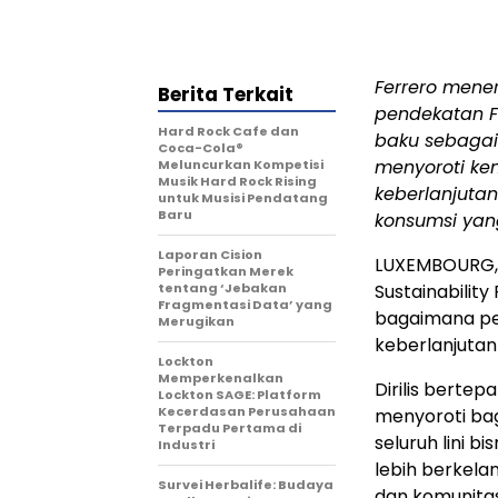
Ferrero mene
Berita Terkait
pendekatan F
Hard Rock Cafe dan
baku sebagai 
Coca-Cola®
menyoroti ke
Meluncurkan Kompetisi
Musik Hard Rock Rising
keberlanjuta
untuk Musisi Pendatang
Baru
konsumsi yan
Laporan Cision
LUXEMBOURG
Peringatkan Merek
tentang ‘Jebakan
Sustainabilit
Fragmentasi Data’ yang
bagaimana p
Merugikan
keberlanjutan
Lockton
Memperkenalkan
Dirilis berte
Lockton SAGE: Platform
Kecerdasan Perusahaan
menyoroti baga
Terpadu Pertama di
seluruh lini 
Industri
lebih berkela
Survei Herbalife: Budaya
dan komunitas