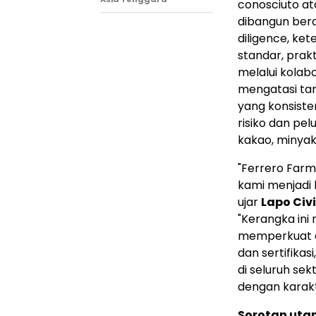
conosciuto at
dibangun berd
diligence, kete
standar, prak
melalui kola
mengatasi ta
yang konsiste
risiko dan pe
kakao, minyak 
"Ferrero Far
kami menjadi
ujar
Lapo Civi
"Kerangka ini
memperkuat a
dan sertifika
di seluruh se
dengan karakt
Sorotan utam