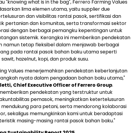
au "knowing what is in the bag", Ferrero Farming Values
asarkan lima elemen utama, yaitu supplier due
rtelusuran dan visibilitas rantai pasok, sertifikasi dan
tik pertanian dan komunitas, serta transformasi sektor
borasi dengan berbagai pemangku kepentingan untuk
ntangan sistemik. Kerangka ini memberikan pendekatan
n namun tetap fleksibel dalam menjawab berbagai
luang pada rantai pasok bahan baku utama seperti
sawit, hazelnut, kopi, dan produk susu.
ming Values menerjemahkan pendekatan keberlanjutan
 langkah nyata dalam pengadaan bahan baku utama,"
letti, Chief Executive Officer of Ferrero Group
.
 memberikan pendekatan yang terstruktur untuk
kuntabilitas pemasok, meningkatkan ketertelusuran
si, mendukung para petani, serta mendorong kolaborasi
ktor, sekaligus memungkinkan kami untuk beradaptasi
eristik masing-masing rantai pasok bahan baku."
a Sustainability Report 2025