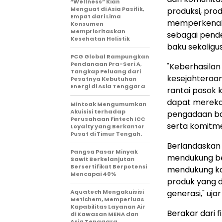
“Wellness” Kian
Menguat di Asia Pasifik,
produksi, pro
Empat dari Lima
memperkenalk
Konsumen
Memprioritaskan
sebagai pend
Kesehatan Holistik
baku sekalig
PCG Global Rampungkan
Pendanaan Pra-Seri A,
"Keberhasilan
Tangkap Peluang dari
kesejahteraan
Pesatnya Kebutuhan
Energi di Asia Tenggara
rantai pasok 
dapat mereka 
Mintoak Mengumumkan
Akuisisi terhadap
pengadaan ba
Perusahaan Fintech ICC
serta komitm
Loyalty yang Berkantor
Pusat di Timur Tengah.
Berlandaskan 
Pangsa Pasar Minyak
mendukung ber
Sawit Berkelanjutan
Bersertifikat Berpotensi
mendukung ka
Mencapai 40%
produk yang d
Aquatech Mengakuisisi
generasi," ujar
Metichem, Memperluas
Kapabilitas Layanan Air
Berakar dari f
di Kawasan MENA dan
Asia Tenggara