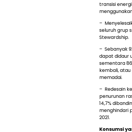
transisi energ
menggunakan 10
– Menyelesaik
seluruh grup 
Stewardship.
– Sebanyak 92
dapat didaur 
sementara 86,
kembali, atau
memadai.
– Redesain ke
penurunan ras
14,7% dibandi
menghindari p
2021.
Konsumsi ya