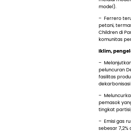
model).
– Ferrero te
petani, term
Children di P
komunitas pen
Iklim, penge
– Melanjutkan
peluncuran D
fasilitas pro
dekarbonisasi 
– Meluncurka
pemasok yang
tingkat parti
– Emisi gas r
sebesar 7,2% 