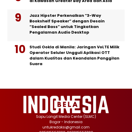
di Kawasan Greater Bay Area dan Asia
Jazz Hipster Perkenalkan “3-Way
Bookshelf Speaker” dengan Desain
“Sealed Bass” untuk Tingkatkan
Pengalaman Audio Desktop
Studi Ookla di Manila: Jaringan VoLTE Milik
Operator Seluler Ungguli Aplikasi OTT
dalam Kualitas dan Keandalan Panggilan
Suara
Sapu Langit Media Center (SLMC)
Bogor - Indonesia
untukredaksi@gmail.com