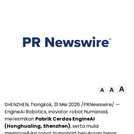
A
A
A
SHENZHEN, Tiongkok, 31 Mei 2026 /PRNewswire/ —
EngineAI Robotics, inovator robot humanoid,
meresmikan
Pabrik Cerdas EngineAI
(Honghualing, Shenzhen)
, serta mulai
memproduksi robot humanoid berukuran besar