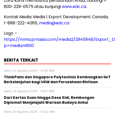
cara kami membantu perusahaan Anda, hubungi 1-
800-229-0575 atau kunjungi
www.edc.ca
.
Kontak Media: Media | Export Development Canada,
1-888-222-4065,
media@edc.ca
Logo –
https://mma.prnasia.com/media2/2945948/Export_
p=medium600
BERITA TERKAIT
Senin, 10 Agustus 2026 - 12:00 WIB
ThinkPalm dan Singapore Polytechnic Kembangkan IIoT
Berkelanjutan bagi UKM dan Perusahaan Rintisan
Senin, 10 Agustus 2026 - 05:57 WIB
Dari Kertas Xuan hingga Desa Xidi, Rombongan
Diplomat Menjelajahi Warisan Budaya Anhui
Senin, 10 Agustus 2026 - 04:22 WIB