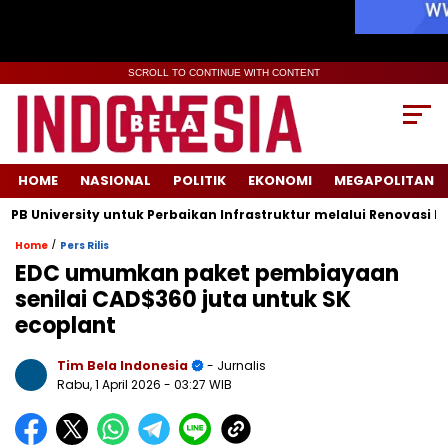
SCROLL TO CONTINUE WITH CONTENT
HOME
NASIONAL
POLITIK
EKONOMI
MEGAPOLITAN
versity untuk Perbaikan Infrastruktur melalui Renovasi Ruang P
/
Home
Pers Rilis
EDC umumkan paket pembiayaan
senilai CAD$360 juta untuk SK
ecoplant
Tim Bela Indonesia
- Jurnalis
Rabu, 1 April 2026
- 03:27 WIB