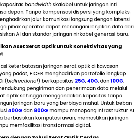
kapasitas
bandwidth
skalabel untuk jaringan inti
sa depan. Tanpa kompensasi dispersi yang kompleks,
ghadirkan jalur komunikasi langsung dengan latensi
ga pihak operator dapat menangani lonjakan data dari
siskan AI dan standar jaringan nirkabel generasi baru.
an Aset Serat Optik untuk Konektivitas yang
at
si keterbatasan jaringan serat optik di kawasan
yang padat, FICER menghadirkan portofolio lengkap
Di (
bidirectional
) berkapasitas
25G
,
40G
, dan
100G
.
 mendukung pengiriman dan penerimaan data melalui
rat optik sehingga menggandakan kapasitas tanpa
gun jaringan baru yang berbiaya mahal. Untuk beban
lusi
400G
dan
800G
mampu menopang infrastruktur AI
a berbasiskan komputasi awan, memastikan jaringan
pu memfasilitasi transformasi digital.
stem dengan Solusi Serat Optik Cerdas