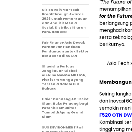
"The Future of
menampilkan 
Cision Raih MarTech
Breakthrough Awards
for the Futu
2026 untuk Pemantauan
berlangsung p
dan Analisis Media
Sosial, Distribusi Siaran
menghadirkan
Pers, dan AEO
serta teknolo
Fair Finance Asia Desak
berikutnya.
Perbankan Hentikan
Pendanaan untuk Sektor
Batu Bara di ASEAN
Asia Tech 
Shueisha Perluas
Jangkauan Global
melalui MANGA MILLION,
Platform Manga yang
Membangun I
Tersedia dalam 100
Bahasa
Seiring langk
Haier Gandeng AO 1 Point
dan inovasi 6G
Slam, Buka Peluang bagi
semakin menin
Petenis Komunitas
Tampil di Ajang Grand
F520 OTN D
Slam
Kombinasi te
SUS ENVIRONMENT Raih
tinggi yang m
Dua Proyek WtE di