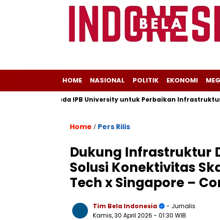
HOME
NASIONAL
POLITIK
EKONOMI
MEG
ngan Kepada IPB University untuk Perbaikan Infrastruktur melal
Home
Pers Rilis
/
Dukung Infrastruktur D
Solusi Konektivitas Sk
Tech x Singapore – C
Tim Bela Indonesia
- Jurnalis
Kamis, 30 April 2026
- 01:30 WIB