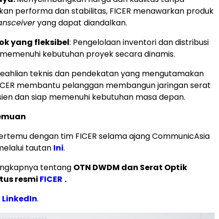
an performa dan stabilitas, FICER menawarkan produk
ansceiver
yang dapat diandalkan.
ok yang fleksibel
: Pengelolaan inventori dan distribusi
 memenuhi kebutuhan proyek secara dinamis.
ahlian teknis dan pendekatan yang mengutamakan
, FICER membantu pelanggan membangun jaringan serat
isien dan siap memenuhi kebutuhan masa depan.
temuan
ertemu dengan tim FICER selama ajang CommunicAsia
elalui tautan
Ini
.
lengkapnya tentang
OTN DWDM dan Serat Optik
itus resmi
FICER
.
i
LinkedIn
.