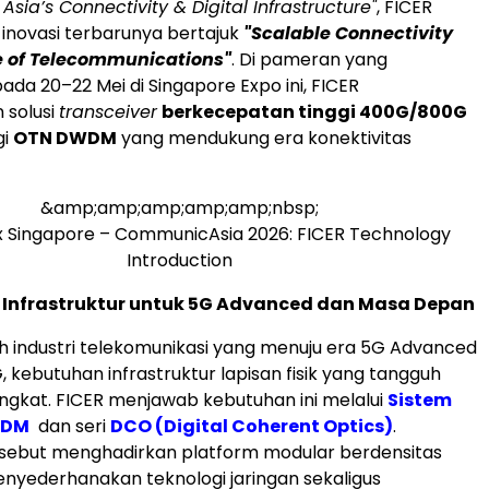
 Asia’s Connectivity & Digital Infrastructure"
, FICER
inovasi terbarunya bertajuk
"Scalable Connectivity
re of Telecommunications"
. Di pameran yang
ada 20–22 Mei di Singapore Expo ini, FICER
 solusi
transceiver
berkecepatan tinggi 400G/800G
gi
OTN DWDM
yang mendukung era konektivitas
&amp;amp;amp;amp;amp;nbsp;
x Singapore – CommunicAsia 2026: FICER Technology
Introduction
nfrastruktur untuk 5G Advanced dan Masa Depan
ah industri telekomunikasi yang menuju era 5G Advanced
, kebutuhan infrastruktur lapisan fisik yang tangguh
gkat. FICER menjawab kebutuhan ini melalui
Sistem
WDM
dan seri
DCO (Digital Coherent Optics)
.
rsebut menghadirkan platform modular berdensitas
enyederhanakan teknologi jaringan sekaligus