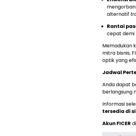
mengorbank
alternatif
tr
Rantai pas
cepat demi
Memadukan ke
mitra bisnis
optik yang ef
Jadwal Per
Anda dapat b
berlangsung m
Informasi se
tersedia di s
Akun FICER
d