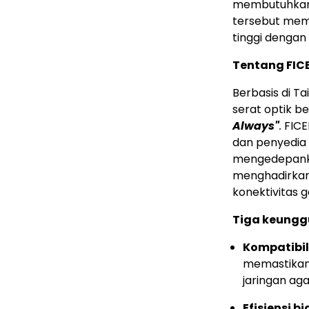
membutuhkan 
tersebut mem
tinggi dengan 
Tentang FIC
Berbasis di T
serat optik be
Always"
.
FICE
dan penyedia 
mengedepankan
menghadirkan
konektivitas g
Tiga keungg
Kompatibil
memastikan 
jaringan ag
Efisiensi b