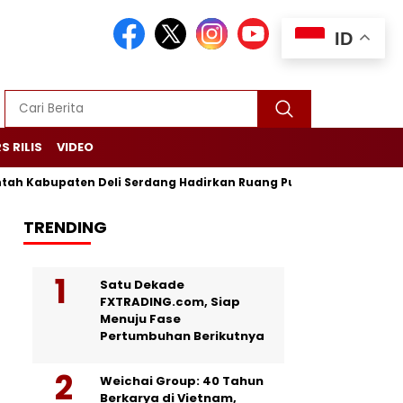
ID
S RILIS
VIDEO
upaten Deli Serdang Hadirkan Ruang Publik Bersama melalui 
TRENDING
Satu Dekade
FXTRADING.com, Siap
Menuju Fase
Pertumbuhan Berikutnya
Weichai Group: 40 Tahun
Berkarya di Vietnam,