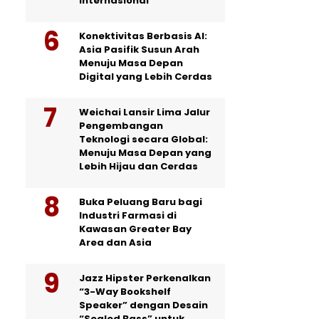
Internasional
Konektivitas Berbasis AI:
Asia Pasifik Susun Arah
Menuju Masa Depan
Digital yang Lebih Cerdas
Weichai Lansir Lima Jalur
Pengembangan
Teknologi secara Global:
Menuju Masa Depan yang
Lebih Hijau dan Cerdas
Buka Peluang Baru bagi
Industri Farmasi di
Kawasan Greater Bay
Area dan Asia
Jazz Hipster Perkenalkan
“3-Way Bookshelf
Speaker” dengan Desain
“Sealed Bass” untuk