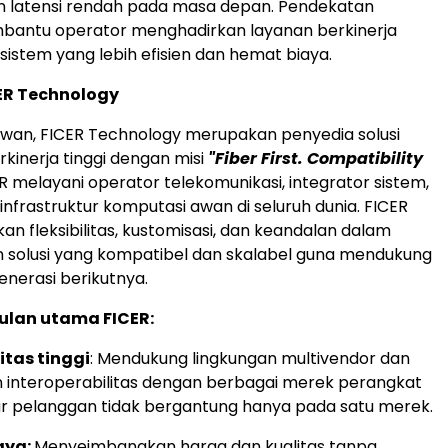
latensi rendah pada masa depan. Pendekatan
bantu operator menghadirkan layanan berkinerja
sistem yang lebih efisien dan hemat biaya.
ER Technology
aiwan, FICER Technology merupakan penyedia solusi
rkinerja tinggi dengan misi
"Fiber First. Compatibility
R melayani operator telekomunikasi, integrator sistem,
infrastruktur komputasi awan di seluruh dunia. FICER
 fleksibilitas, kustomisasi, dan keandalan dalam
 solusi yang kompatibel dan skalabel guna mendukung
enerasi berikutnya.
ulan utama FICER:
itas tinggi
: Mendukung lingkungan multivendor dan
interoperabilitas dengan berbagai merek perangkat
ar pelanggan tidak bergantung hanya pada satu merek.
iaya:
Menyeimbangkan harga dan kualitas tanpa