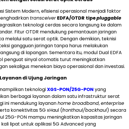
i Sistem Modern, efisiensi operasional menjadi faktor
 menghadirkan
transceiver
EDFA/OTDR
tipe
pluggable
grasikan teknologi cerdas secara langsung ke dalam
andar. Fitur OTDR mendukung pemantauan jaringan
a melalui satu serat optik. Dengan demikian, teknisi
eksi gangguan jaringan tanpa harus melakukan
angsung di lapangan. Sementara itu, modul Dual EDFA
l penguat sinyal otomatis turut meningkatkan
ingan sekaligus menekan biaya operasional dan investasi.
 Layanan di Ujung Jaringan
enampilkan teknologi
XGS-PON/25G-PON
yang
kan berbagai layanan dalam satu infrastruktur serat
ogi ini mendukung layanan
home broadband
,
enterprise
serta konektivitas 5G xHaul (
fronthaul/backhaul
) secara
odul 25G-PON mampu meningkatkan kapasitas jaringan
kali lipat untuk aplikasi 5G Advanced yang