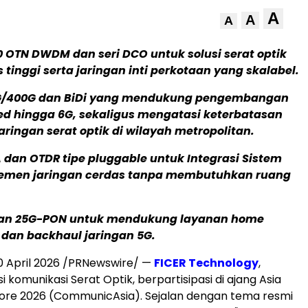
A
A
A
0 OTN DWDM dan seri DCO untuk solusi serat optik
 tinggi serta jaringan inti perkotaan yang skalabel.
G/400G dan BiDi yang mendukung pengembangan
d hingga 6G, sekaligus mengatasi keterbatasan
aringan serat optik di wilayah metropolitan.
 dan OTDR tipe pluggable untuk Integrasi Sistem
emen jaringan cerdas tanpa membutuhkan ruang
an 25G-PON untuk mendukung layanan home
dan backhaul jaringan 5G.
0 April 2026 /PRNewswire/ —
FICER Technology
,
i komunikasi Serat Optik, berpartisipasi di ajang Asia
ore 2026 (CommunicAsia). Sejalan dengan tema resmi