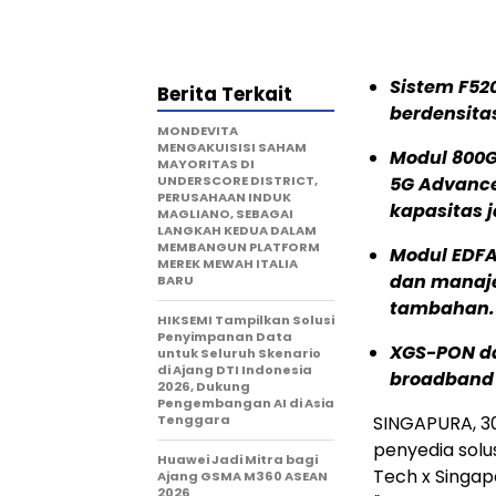
Sistem F52
Berita Terkait
berdensitas
MONDEVITA
MENGAKUISISI SAHAM
Modul 800
MAYORITAS DI
UNDERSCORE DISTRICT,
5G Advance
PERUSAHAAN INDUK
kapasitas j
MAGLIANO, SEBAGAI
LANGKAH KEDUA DALAM
MEMBANGUN PLATFORM
Modul EDFA
MEREK MEWAH ITALIA
dan manaj
BARU
tambahan.
HIKSEMI Tampilkan Solusi
Penyimpanan Data
XGS-PON d
untuk Seluruh Skenario
di Ajang DTI Indonesia
broadband 
2026, Dukung
Pengembangan AI di Asia
Tenggara
SINGAPURA, 3
penyedia solus
Huawei Jadi Mitra bagi
Tech x Singap
Ajang GSMA M360 ASEAN
2026