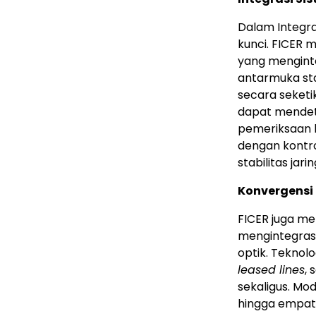
Dalam Integras
kunci. FICER
yang menginte
antarmuka st
secara seketik
dapat mendet
pemeriksaan l
dengan kontro
stabilitas jar
Konvergensi
FICER juga m
mengintegrasi
optik. Teknol
leased lines
, 
sekaligus. M
hingga empat 