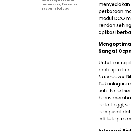
menyediakan 
Indonesia, Percepat
Ekspansi Global
perkotaan ma
modul DCO men
rendah sehing
aplikasi berba
Mengoptimalk
Sangat Cep
Untuk mengata
metropolitan 
transceiver
Bi
Teknologi ini
satu kabel se
harus memban
data tinggi, so
dan pusat dat
inti tetap mam
Integrasi Si