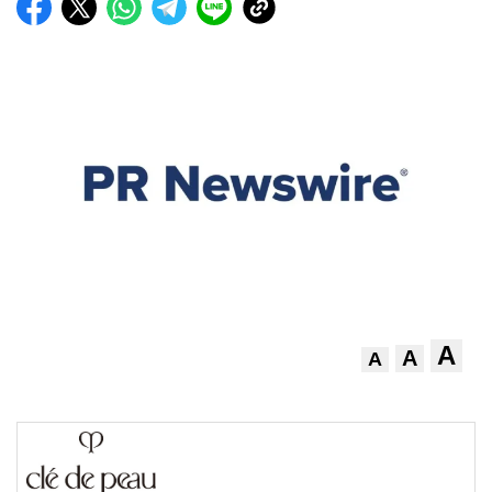
A
A
A