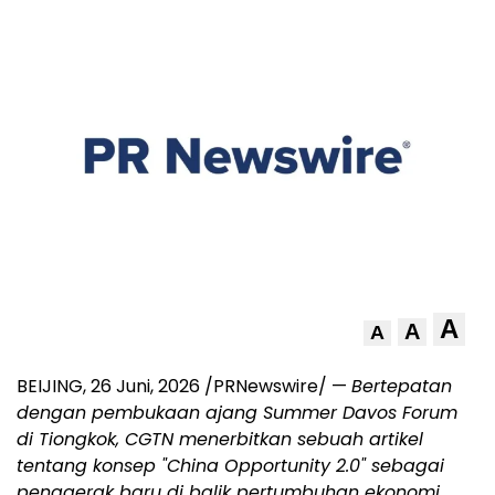
A
A
A
BEIJING
,
26 Juni, 2026
/PRNewswire/ —
Bertepatan
dengan pembukaan ajang Summer Davos Forum
di Tiongkok, CGTN menerbitkan sebuah artikel
tentang konsep "China Opportunity 2.0" sebagai
penggerak baru di balik pertumbuhan ekonomi