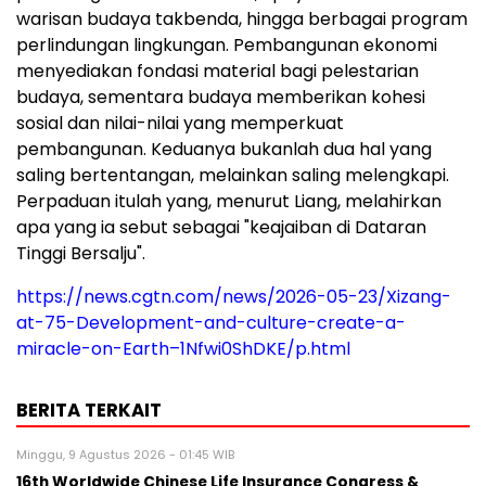
warisan budaya takbenda, hingga berbagai program
perlindungan lingkungan. Pembangunan ekonomi
menyediakan fondasi material bagi pelestarian
budaya, sementara budaya memberikan kohesi
sosial dan nilai-nilai yang memperkuat
pembangunan. Keduanya bukanlah dua hal yang
saling bertentangan, melainkan saling melengkapi.
Perpaduan itulah yang, menurut Liang, melahirkan
apa yang ia sebut sebagai "keajaiban di Dataran
Tinggi Bersalju".
https://news.cgtn.com/news/2026-05-23/Xizang-
at-75-Development-and-culture-create-a-
miracle-on-Earth–1Nfwi0ShDKE/p.html
BERITA TERKAIT
Minggu, 9 Agustus 2026 - 01:45 WIB
16th Worldwide Chinese Life Insurance Congress &