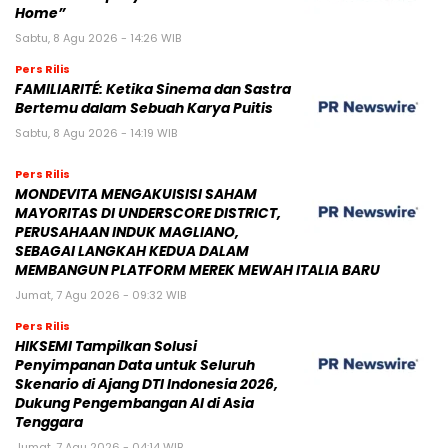
Home”
Sabtu, 8 Agu 2026 - 14:26 WIB
Pers Rilis
FAMILIARITÉ: Ketika Sinema dan Sastra
Bertemu dalam Sebuah Karya Puitis
Sabtu, 8 Agu 2026 - 14:19 WIB
Pers Rilis
MONDEVITA MENGAKUISISI SAHAM
MAYORITAS DI UNDERSCORE DISTRICT,
PERUSAHAAN INDUK MAGLIANO,
SEBAGAI LANGKAH KEDUA DALAM
MEMBANGUN PLATFORM MEREK MEWAH ITALIA BARU
Jumat, 7 Agu 2026 - 09:32 WIB
Pers Rilis
HIKSEMI Tampilkan Solusi
Penyimpanan Data untuk Seluruh
Skenario di Ajang DTI Indonesia 2026,
Dukung Pengembangan AI di Asia
Tenggara
Jumat, 7 Agu 2026 - 04:14 WIB