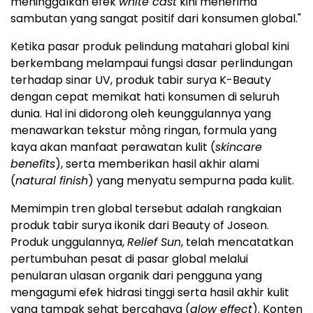
meninggalkan efek
white cast
kini menerima
sambutan yang sangat positif dari konsumen global."
Ketika pasar produk pelindung matahari global kini
berkembang melampaui fungsi dasar perlindungan
terhadap sinar UV, produk tabir surya K-Beauty
dengan cepat memikat hati konsumen di seluruh
dunia. Hal ini didorong oleh keunggulannya yang
menawarkan tekstur mỏng ringan, formula yang
kaya akan manfaat perawatan kulit (
skincare
benefits
), serta memberikan hasil akhir alami
(
natural finish
) yang menyatu sempurna pada kulit.
Memimpin tren global tersebut adalah rangkaian
produk tabir surya ikonik dari Beauty of Joseon.
Produk unggulannya,
Relief Sun
, telah mencatatkan
pertumbuhan pesat di pasar global melalui
penularan ulasan organik dari pengguna yang
mengagumi efek hidrasi tinggi serta hasil akhir kulit
yang tampak sehat bercahaya (
glow effect
). Konten