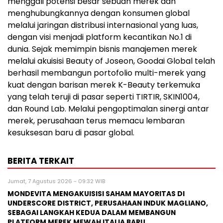
menggali potensi besar sebuah merek dan
menghubungkannya dengan konsumen global
melalui jaringan distribusi internasional yang luas,
dengan visi menjadi platform kecantikan No.1 di
dunia. Sejak memimpin bisnis manajemen merek
melalui akuisisi Beauty of Joseon, Goodai Global telah
berhasil membangun portofolio multi-merek yang
kuat dengan barisan merek K-Beauty terkemuka
yang telah teruji di pasar seperti TIRTIR, SKIN1004,
dan Round Lab. Melalui pengoptimalan sinergi antar
merek, perusahaan terus memacu lembaran
kesuksesan baru di pasar global.
BERITA TERKAIT
Jumat, 7 Agustus 2026 - 09:32 WIB
MONDEVITA MENGAKUISISI SAHAM MAYORITAS DI
UNDERSCORE DISTRICT, PERUSAHAAN INDUK MAGLIANO,
SEBAGAI LANGKAH KEDUA DALAM MEMBANGUN
PLATFORM MEREK MEWAH ITALIA BARU